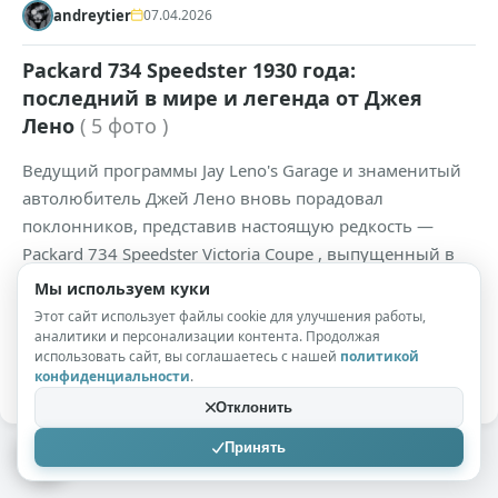
andreytier
07.04.2026
Packard 734 Speedster 1930 года:
последний в мире и легенда от Джея
Лено
( 5 фото )
Ведущий программы Jay Leno's Garage и знаменитый
автолюбитель Джей Лено вновь порадовал
поклонников, представив настоящую редкость —
Packard 734 Speedster Victoria Coupe , выпущенный в
1930 году. Этот автомобиль не просто старинный
Мы используем куки
экспонат, а настоящий артефакт, бросающий вызов
Этот сайт использует файлы cookie для улучшения работы,
рыночной логике и техническим возможностям
аналитики и персонализации контента. Продолжая
использовать сайт, вы соглашаетесь с нашей
политикой
своего времени.
конфиденциальности
.
Отклонить
Принять