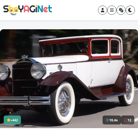
+442
10,4к
12