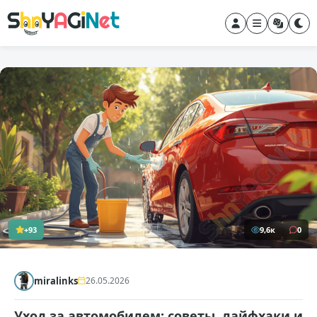
+93
9,6к
0
miralinks
26.05.2026
Уход за автомобилем: советы, лайфхаки и