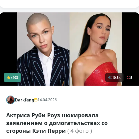
+403
10,3к
5
Darkfang
14.04.2026
Актриса Руби Роуз шокировала
заявлением о домогательствах со
стороны Кэти Перри
( 4 фото )