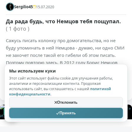
Sergilio45
15.07.2020
Да рада будь, что Немцов тебя пощупал.
( 1 фото )
Сажусь писать колонку про домогательства, но не
буду упоминать в ней Немцова - думаю, ни одно СМИ
не захочет после такой его гибели об этом писать.
Поэтому повторю здесь. В 2012 году Борис Немцов
схватил меня за задницу в баре "Бродский", или как
Мы используем куки
он там называется, на Лиговском, на задворках
Этот сайт использует файлы cookie для улучшения работы,
аналитики и персонализации контента. Продолжая
вокзала.
использовать сайт, вы соглашаетесь с нашей
политикой
конфиденциальности
.
Отклонить
+75
4,1к
0
Принять