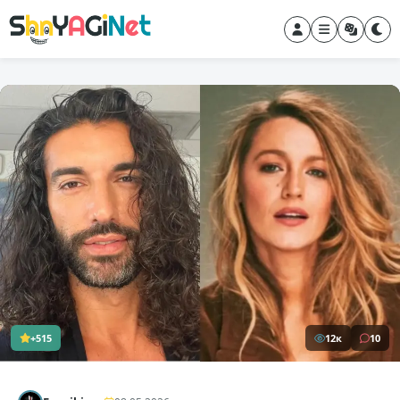
+515
12к
10