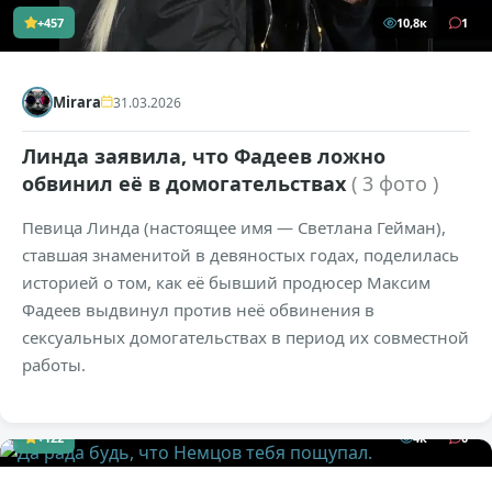
+457
10,8к
1
Mirara
31.03.2026
Линда заявила, что Фадеев ложно
обвинил её в домогательствах
( 3 фото )
Певица Линда (настоящее имя — Светлана Гейман),
ставшая знаменитой в девяностых годах, поделилась
историей о том, как её бывший продюсер Максим
Фадеев выдвинул против неё обвинения в
сексуальных домогательствах в период их совместной
работы.
+122
4к
0