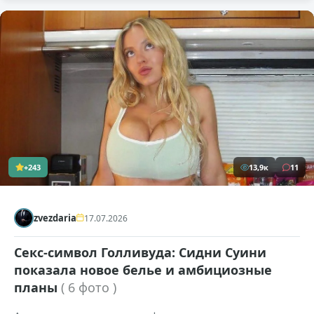
+243
13,9к
11
zvezdaria
17.07.2026
Секс-символ Голливуда: Сидни Суини
показала новое белье и амбициозные
планы
( 6 фото )