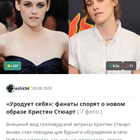
+137
9,5к
11
ashk94
06.08.2026
«Уродует себя»: фанаты спорят о новом
образе Кристен Стюарт
( 7 фото )
Внешний вид голливудской актрисы Кристен Стюарт
вновь стал поводом для бурного обсуждения в сети.
Публика заметила, как сильно изменилась звезда