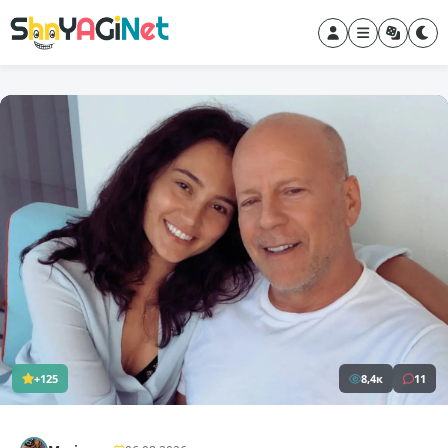
+125
8,4к
11