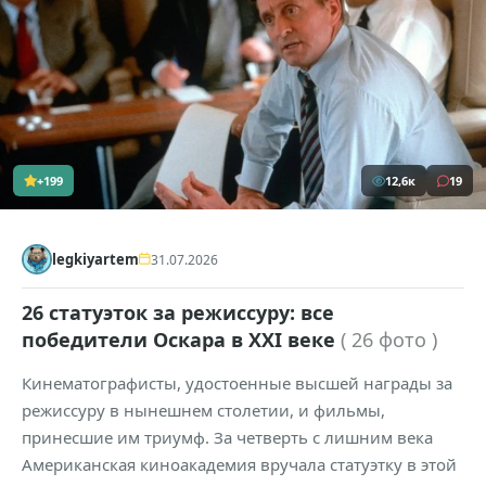
+199
12,6к
19
legkiyartem
31.07.2026
26 статуэток за режиссуру: все
победители Оскара в XXI веке
( 26 фото )
Кинематографисты, удостоенные высшей награды за
режиссуру в нынешнем столетии, и фильмы,
принесшие им триумф. За четверть с лишним века
Американская киноакадемия вручала статуэтку в этой