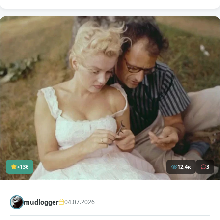
+136
12,4к
3
mudlogger
04.07.2026