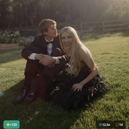
+133
12,5к
14