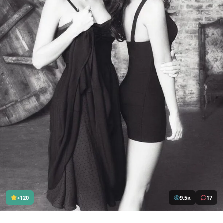
+120
9,5к
17