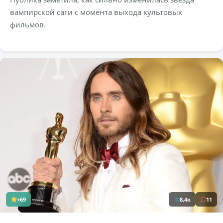
вампирской саги с момента выхода культовых
фильмов.
+69
8,4к
11