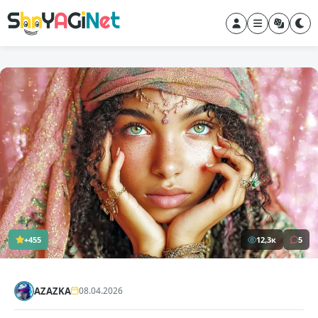
+455
12,3к
5
AZAZKA
08.04.2026