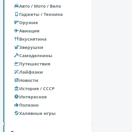
Авто / Мото / Вело
Гаджеты / Техника
Оружие
Авиация
Вкуснятина
Зверушки
Самоделкины
Путешествия
Лайфхаки
Новости
История / СССР
Интересное
Полезно
Халявные игры