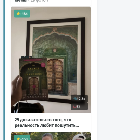
+184
12,3к
25
25 доказательств того, что
реальность любит пошутить
( 25 фото )
+150