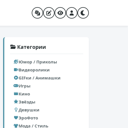
Категории
Юмор / Приколы
Видеоролики
GIFки / Анимашки
Игры
Кино
Звёзды
Девушки
ЭроФото
Мода / Стиль