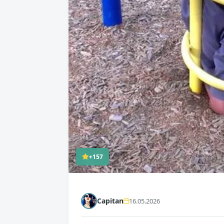
+157
Capitan
16.05.2026