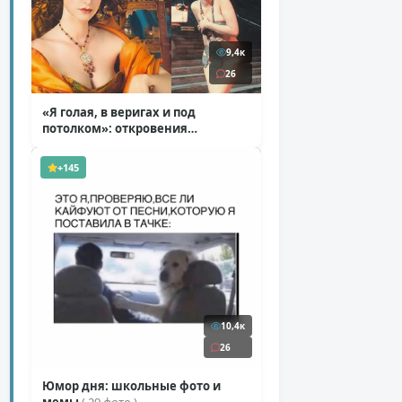
9,4к
26
«Я голая, в веригах и под
потолком»: откровения
Ковальчук о роли Маргариты
( 11 фото )
+145
10,4к
26
Юмор дня: школьные фото и
мемы
( 29 фото )