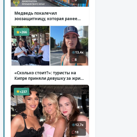
9
Медведь покалечил
зоозащитницу, которая ранее
уже потеряла ногу
( 4 фото )
+266
13,4к
8
«Сколько стоит?»: туристы на
Кипре приняли девушку за жрицу
любви
( 1 фото + 1 видео )
+237
12,7к
18