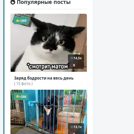
Популярные посты
+269
14,5к
8
Заряд бодрости на весь день
( 15 фото )
+266
13,1к