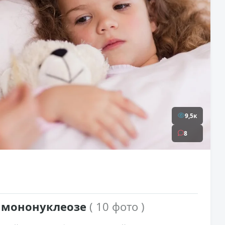
9,5к
8
о мононуклеозе
( 10 фото )