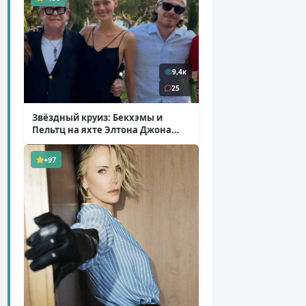
9,4к
25
Звёздный круиз: Бекхэмы и
Пельтц на яхте Элтона Джона
( 12 фото )
+97