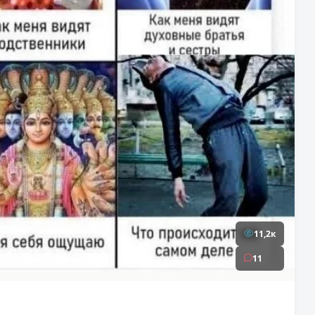
11,2к
11