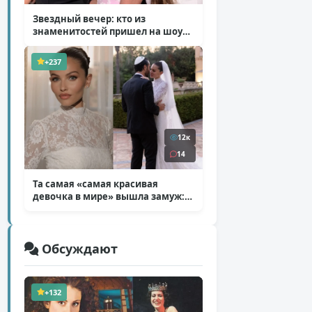
Звездный вечер: кто из
знаменитостей пришел на шоу
Билана
( 6 фото )
+237
12к
14
Та самая «самая красивая
девочка в мире» вышла замуж:
фото со свадьбы Тилан Блондо
( 13 фото )
Обсуждают
+132