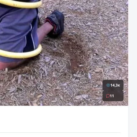
14,3к
11