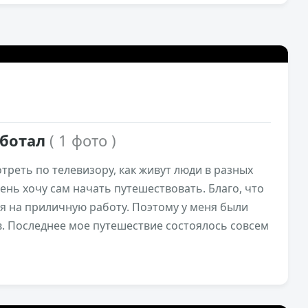
8,3к
0
аботал
( 1 фото )
треть по телевизору, как живут люди в разных
ень хочу сам начать путешествовать. Благо, что
я на приличную работу. Поэтому у меня были
в. Последнее мое путешествие состоялось совсем
5,8к
0