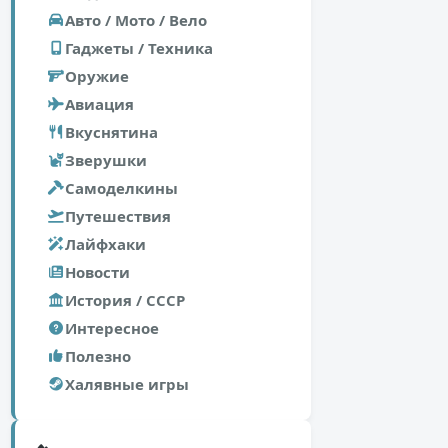
Авто / Мото / Вело
Гаджеты / Техника
Оружие
Авиация
Вкуснятина
Зверушки
Самоделкины
Путешествия
Лайфхаки
Новости
История / СССР
Интересное
Полезно
Халявные игры