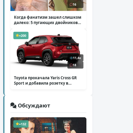
16
Когда фанатизм зашел слишком
далеко: 5 пугающих двойников
звезд
( 10 фото )
+200
11,4к
18
Toyota прокачала Yaris Cross GR
Sport и добавила розетку в
Harrier
( 5 фото )
Обсуждают
+132