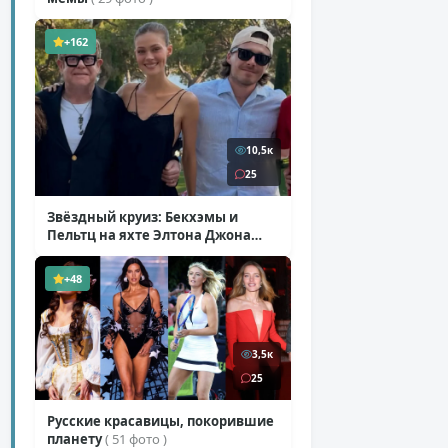
+162
10,5к
25
Звёздный круиз: Бекхэмы и
Пельтц на яхте Элтона Джона
( 12 фото )
+48
3,5к
25
Русские красавицы, покорившие
планету
( 51 фото )