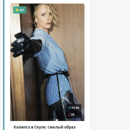
+97
10,9к
25
Калипсо в Сеуле: смелый образ