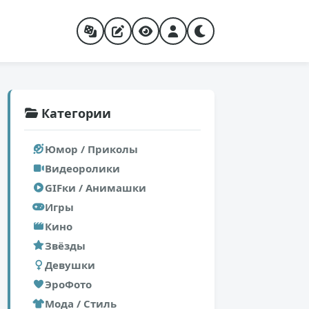
Категории
Юмор / Приколы
Видеоролики
GIFки / Анимашки
Игры
Кино
Звёзды
Девушки
ЭроФото
Мода / Стиль