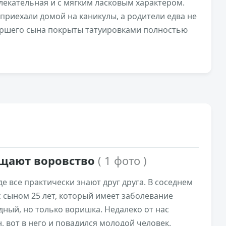
лекательная и с мягким ласковым характером.
риехали домой на каникулы, а родители едва не
старшего сына покрыты татуировками полностью
8,5к
0
ощают воровство
( 1 фото )
де все практически знают друг друга. В соседнем
 сыном 25 лет, который имеет заболевание
ный, но только воришка. Недалеко от нас
 вот в него и повадился молодой человек.