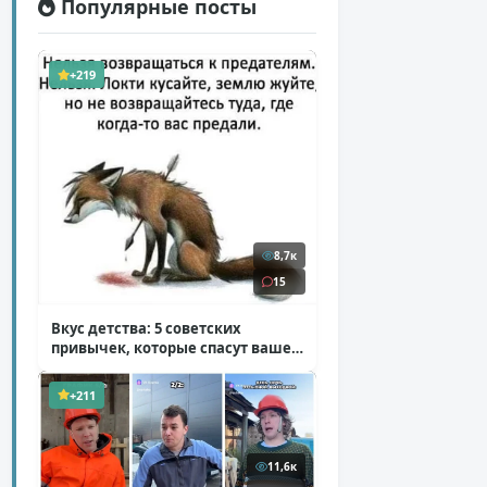
Популярные посты
+219
8,7к
15
Вкус детства: 5 советских
привычек, которые спасут ваше
здоровье
( 2 фото )
+211
11,6к