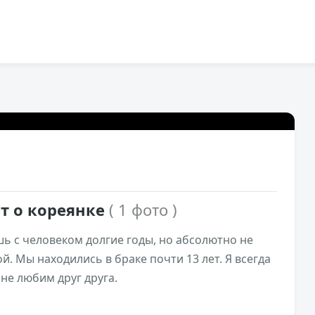
6,7к
0
т о кореянке
( 1 фото )
шь с человеком долгие годы, но абсолютно не
й. Мы находились в браке почти 13 лет. Я всегда
не любим друг друга.