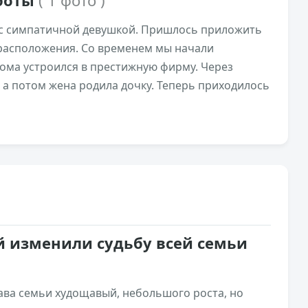
аботы
( 1 фото )
 с симпатичной девушкой. Пришлось приложить
 расположения. Со временем мы начали
лома устроился в престижную фирму. Через
 а потом жена родила дочку. Теперь приходилось
3,5к
0
й изменили судьбу всей семьи
лава семьи худощавый, небольшого роста, но