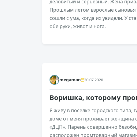
деловитый и серьёзный. Жена прив
Прошлым летом взрослые сыновья п
сошли с ума, когда их увидели. У 
обе руки, живот и нога.
+217
megaman
30.07.2020
Воришка, которому пр
Я живу в поселке городского типа, г
доме от меня проживает женщина с
«ДЦП». Парень совершенно безобид
расположен промтоварный магазин,