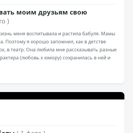
вать моим друзьям свою
то )
жизнь меня воспитывала и растила бабуля. Мамы
а. Поэтому я хорошо запомнил, как в детстве
ок, в театр. Она любила мне рассказывать разные
арактера (любовь к юмору) сохранилась в ней и
5,8к
0