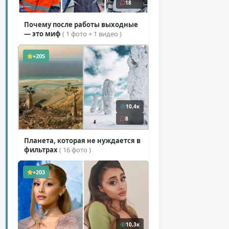
18
Почему после работы выходные
— это миф
( 1 фото + 1 видео )
+205
10,4к
8
Планета, которая не нуждается в
фильтрах
( 16 фото )
+203
10,3к