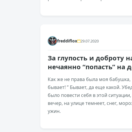
+232
freddiflox
29.07.2020
За глупость и доброту 
нечаянно “попасть” на 
Как же не права была моя бабушка, 
бывает! ” Бывает, да еще какой. Уб
было повести себя в этой ситуации,
вечер, на улице темнеет, снег, моро
ужин.
+267