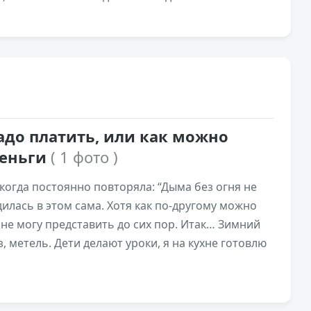
7,9к
0
надо платить, или как можно
деньги
( 1 фото )
когда постоянно повторяла: “Дыма без огня не
едилась в этом сама. Хотя как по-другому можно
 не могу представить до сих пор. Итак… Зимний
з, метель. Дети делают уроки, я на кухне готовлю
8,4к
0