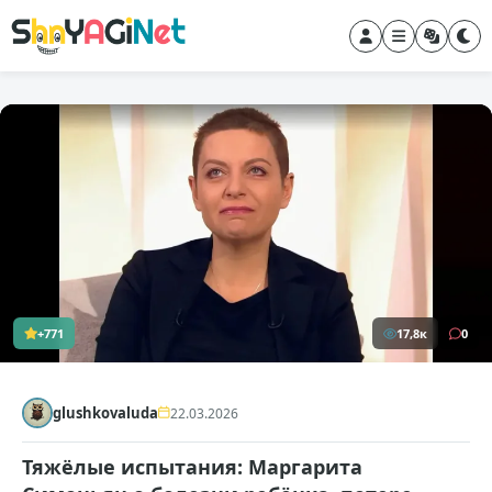
+771
17,8к
0
glushkovaluda
22.03.2026
Тяжёлые испытания: Маргарита