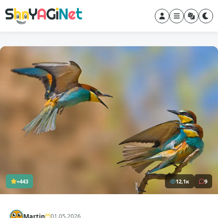
+443
12,1к
9
Martin
01.05.2026