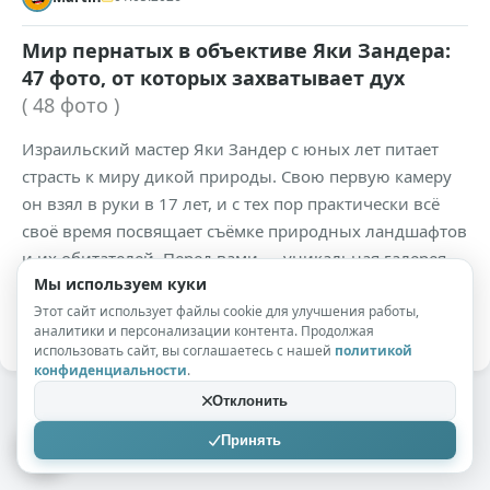
Мир пернатых в объективе Яки Зандера:
47 фото, от которых захватывает дух
( 48 фото )
Израильский мастер Яки Зандер с юных лет питает
страсть к миру дикой природы. Свою первую камеру
он взял в руки в 17 лет, и с тех пор практически всё
своё время посвящает съёмке природных ландшафтов
и их обитателей. Перед вами — уникальная галерея
Мы используем куки
его работ, запечатлевших пернатых в самых разных
ситуациях. Красноклювая альциона.
Этот сайт использует файлы cookie для улучшения работы,
аналитики и персонализации контента. Продолжая
использовать сайт, вы соглашаетесь с нашей
политикой
конфиденциальности
.
Отклонить
Принять