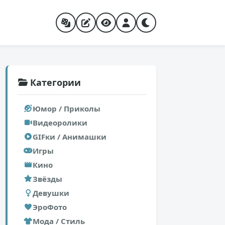
Категории
Юмор / Приколы
Видеоролики
GIFки / Анимашки
Игры
Кино
Звёзды
Девушки
ЭроФото
Мода / Стиль