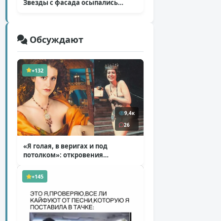
Звезды с фасада осыпались
( 14 фото )
Обсуждают
+132
9,4к
26
«Я голая, в веригах и под
потолком»: откровения
Ковальчук о роли Маргариты
( 11 фото )
+145