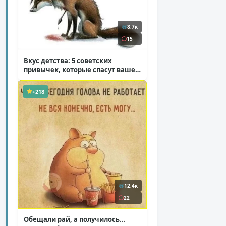
8,7к
15
Вкус детства: 5 советских
привычек, которые спасут ваше
здоровье
( 2 фото )
+218
12,4к
22
Обещали рай, а получилось...