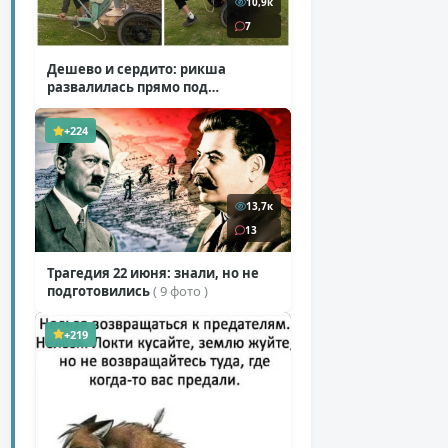
10,9к
7
Дешево и сердито: рикша
развалилась прямо под
туристкой
( 1 фото + 1 видео )
+224
13,7к
13
Трагедия 22 июня: знали, но не
подготовились
( 9 фото )
+219