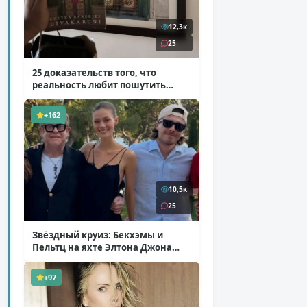
12,3к
25
25 доказательств того, что
реальность любит пошутить
( 25 фото )
+162
10,5к
25
Звёздный круиз: Бекхэмы и
Пельтц на яхте Элтона Джона
( 12 фото )
+97