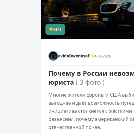
+345
evidaDwedasef
04.05.2026
Почему в России невоз
юриста
( 3 фото )
Многие жители Европы и США выби
выгоднее и даёт возможность путе
инициатива столкнётся с жёсткими
разъяснил, почему американский о
отечественной почве.