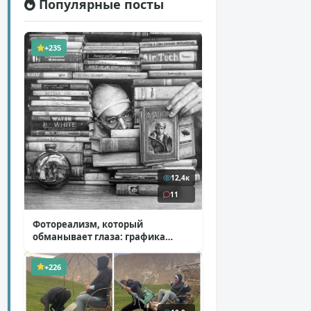
Популярные посты
+235
12,4к
11
Фотореализм, который
обманывает глаза: графика
Итана Мурроу
( 28 фото )
+226