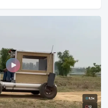
9,5к
12