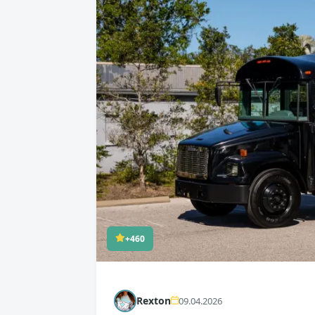
+460
Rexton
09.04.2026