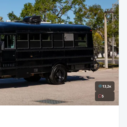
13,2к
5