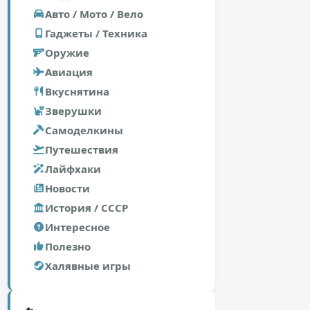
Авто / Мото / Вело
Гаджеты / Техника
Оружие
Авиация
Вкуснятина
Зверушки
Самоделкины
Путешествия
Лайфхаки
Новости
История / СССР
Интересное
Полезно
Халявные игры