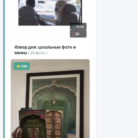
10,5к
26
Юмор дня: школьные фото и
мемы
( 29 фото )
+184