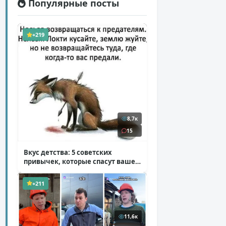
Популярные посты
+219
8,7к
15
Вкус детства: 5 советских
привычек, которые спасут ваше
здоровье
( 2 фото )
+211
11,6к