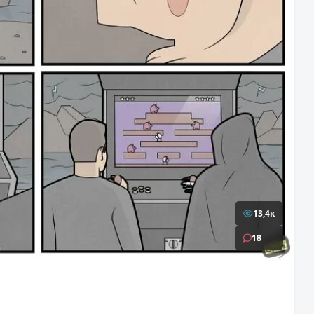
13,4к
18