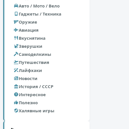
Авто / Мото / Вело
Гаджеты / Техника
Оружие
Авиация
Вкуснятина
Зверушки
Самоделкины
Путешествия
Лайфхаки
Новости
История / СССР
Интересное
Полезно
Халявные игры