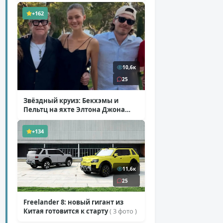
+162
10,6к
25
Звёздный круиз: Бекхэмы и
Пельтц на яхте Элтона Джона
( 12 фото )
+134
11,6к
25
Freelander 8: новый гигант из
Китая готовится к старту
( 3 фото )