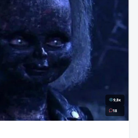
9,8к
18