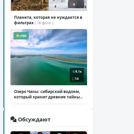
8
Планета, которая не нуждается в
фильтрах
( 16 фото )
+199
9,1к
14
Озеро Чаны: сибирский водоем,
который хранит древние тайны
( 12 фото )
Обсуждают