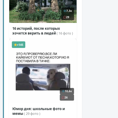
7,3к
29
16 историй, после которых
хочется верить в людей
( 16 фото )
+145
10,6к
26
Юмор дня: школьные фото и
мемы
( 29 фото )