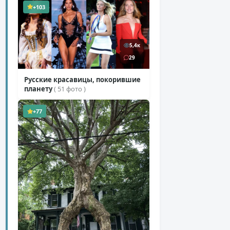
+103
5,4к
29
Русские красавицы, покорившие
планету
( 51 фото )
+77