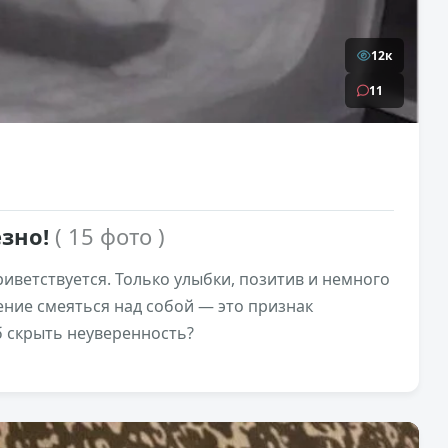
12к
11
ёзно!
( 15 фото )
риветствуется. Только улыбки, позитив и немного
мение смеяться над собой — это признак
б скрыть неуверенность?