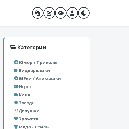
Категории
Юмор / Приколы
Видеоролики
GIFки / Анимашки
Игры
Кино
Звёзды
Девушки
ЭроФото
Мода / Стиль