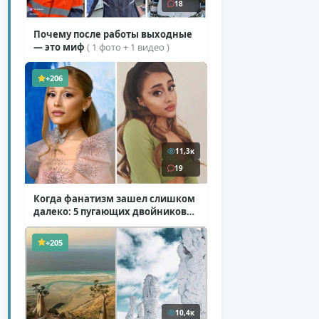
18
Почему после работы выходные
— это миф
( 1 фото + 1 видео )
+206
11,3к
19
Когда фанатизм зашел слишком
далеко: 5 пугающих двойников
звезд
( 10 фото )
+205
10,4к