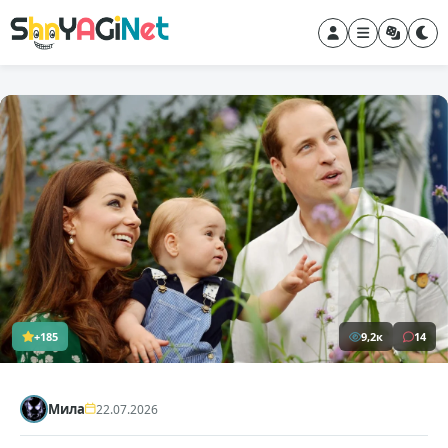
+185
9,2к
14
Мила
22.07.2026