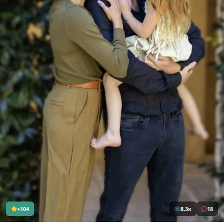
+104
8,3к
18