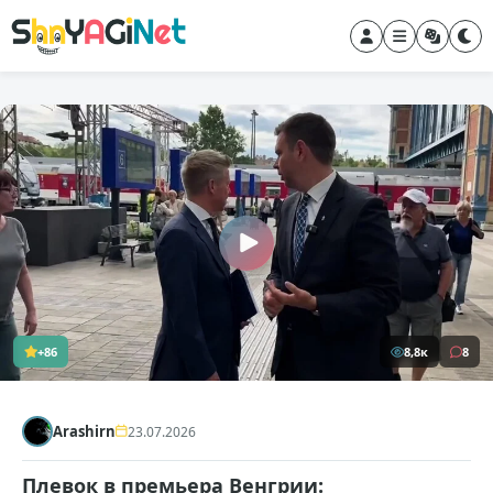
+86
8,8к
8
Arashirn
23.07.2026
Плевок в премьера Венгрии: