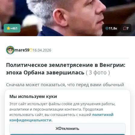
+461
11,8к
7
mare59
16.04.2026
Политическое землетрясение в Венгрии:
эпоха Орбана завершилась
( 3 фото )
Сначала может показаться, что перед вами обычный
деловой человек, возможно, предприниматель или
Мы используем куки
адвокат. Он выглядит серьезным и собранным,
Этот сайт использует файлы cookie для улучшения работы,
человеком, который привык держать себя в рамках.
аналитики и персонализации контента. Продолжая
Однако стоит заметить небольшую черную шапочку
использовать сайт, вы соглашаетесь с нашей
политикой
конфиденциальности
.
на его голове, как все восприятие мгновенно
Отклонить
меняется.