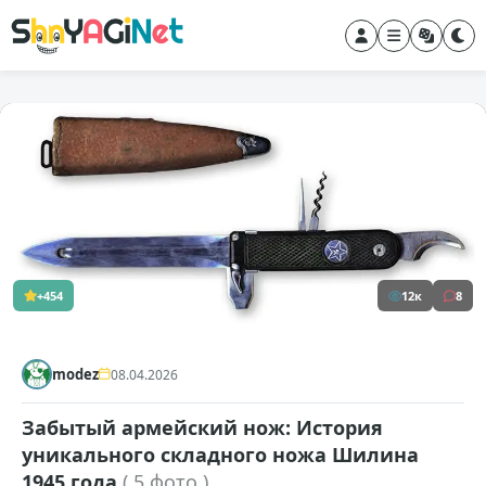
+454
12к
8
modez
08.04.2026
Забытый армейский нож: История
уникального складного ножа Шилина
1945 года
( 5 фото )