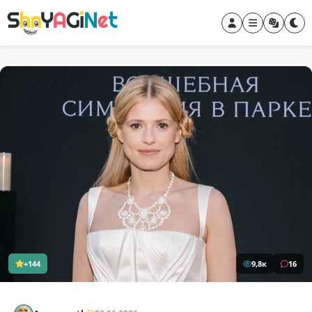
+144
9,8к
16