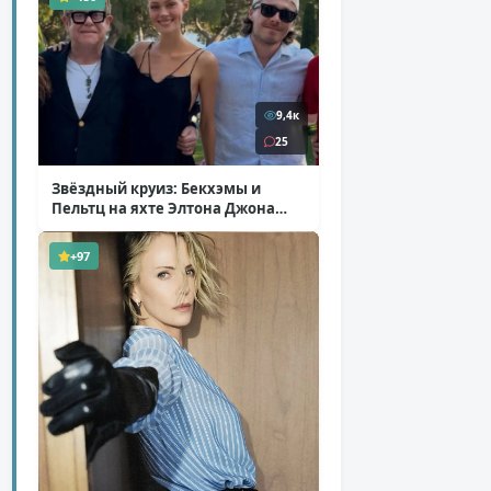
9,4к
25
Звёздный круиз: Бекхэмы и
Пельтц на яхте Элтона Джона
( 12 фото )
+97