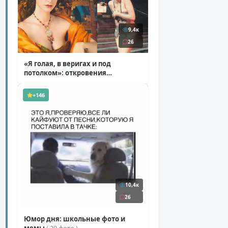
9,4к
26
«Я голая, в веригах и под
потолком»: откровения
Ковальчук о роли Маргариты
( 11 фото )
+146
10,4к
26
Юмор дня: школьные фото и
мемы
( 29 фото )