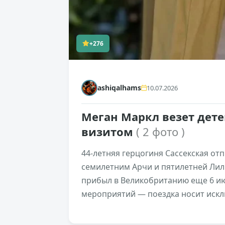
+276
ashiqalhams
10.07.2026
Меган Маркл везет дете
визитом
( 2 фото )
44-летняя герцогиня Сассекская отп
семилетним Арчи и пятилетней Лили
прибыл в Великобританию еще 6 ию
мероприятий — поездка носит искл