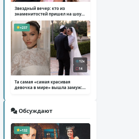
Звездный вечер: кто из
знаменитостей пришел на шоу
Билана
( 6 фото )
+237
12к
14
Та самая «самая красивая
девочка в мире» вышла замуж:
фото со свадьбы Тилан Блондо
( 13 фото )
Обсуждают
+132