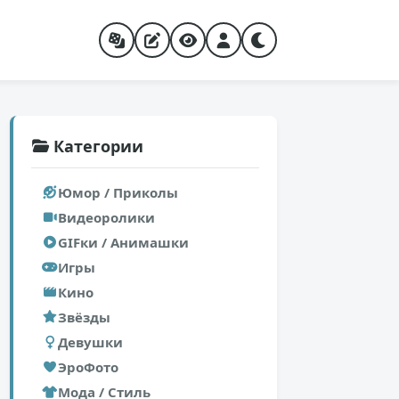
Категории
Юмор / Приколы
Видеоролики
GIFки / Анимашки
Игры
Кино
Звёзды
Девушки
ЭроФото
Мода / Стиль