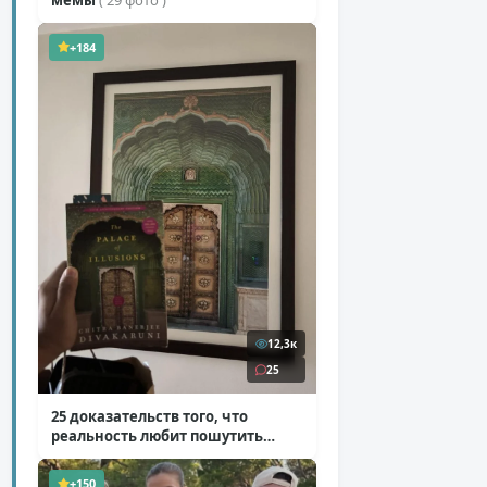
+184
12,3к
25
25 доказательств того, что
реальность любит пошутить
( 25 фото )
+150