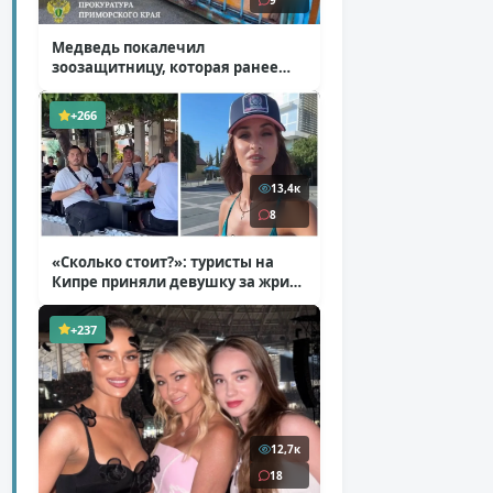
9
Медведь покалечил
зоозащитницу, которая ранее
уже потеряла ногу
( 4 фото )
+266
13,4к
8
«Сколько стоит?»: туристы на
Кипре приняли девушку за жрицу
любви
( 1 фото + 1 видео )
+237
12,7к
18