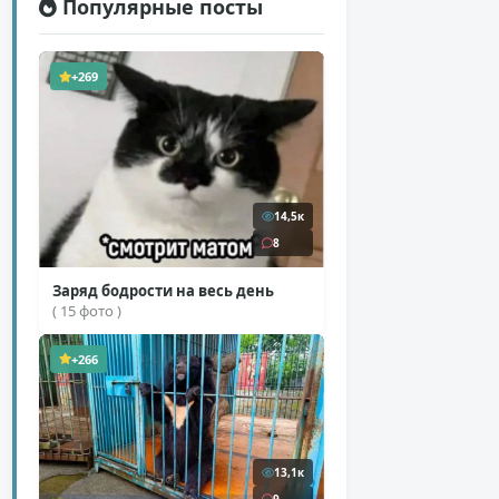
Популярные посты
+269
14,5к
8
Заряд бодрости на весь день
( 15 фото )
+266
13,1к