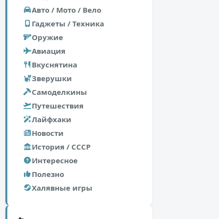
Авто / Мото / Вело
Гаджеты / Техника
Оружие
Авиация
Вкуснятина
Зверушки
Самоделкины
Путешествия
Лайфхаки
Новости
История / СССР
Интересное
Полезно
Халявные игры