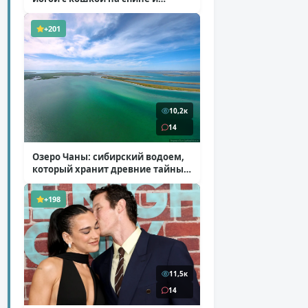
ботинках на платформе
( 7 фото )
+201
10,2к
14
Озеро Чаны: сибирский водоем,
который хранит древние тайны
( 12 фото )
+198
11,5к
14