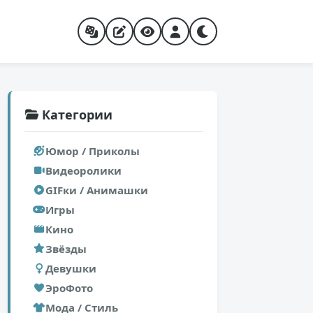
Категории
Юмор / Приколы
Видеоролики
GIFки / Анимашки
Игры
Кино
Звёзды
Девушки
ЭроФото
Мода / Стиль