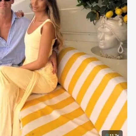
11,7к