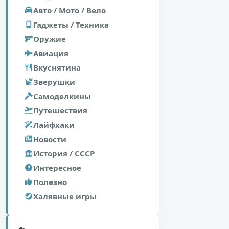
Авто / Мото / Вело
Гаджеты / Техника
Оружие
Авиация
Вкуснятина
Зверушки
Самоделкины
Путешествия
Лайфхаки
Новости
История / СССР
Интересное
Полезно
Халявные игры