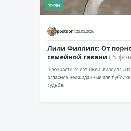
+794
postdor
22.03.2026
Лили Филлипс: От порно
семейной гавани
( 5 фот
В возрасте 24 лет Лили Филлипс , и
огласила неожиданные для публики
судьбе.