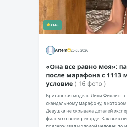
+146
Artem
25.05.2026
«Она все равно моя»: п
после марафона с 1113
условие
( 16 фото )
Британская модель Лили Филлипс ст
скандальному марафону, в котором 
Девушка не скрывала деталей эксп
фильм о своем рекорде. Как выясни
поддерживал молодой человек по и