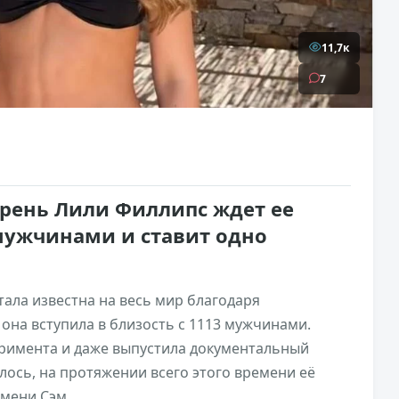
11,7к
7
арень Лили Филлипс ждет ее
 мужчинами и ставит одно
ала известна на весь мир благодаря
она вступила в близость с 1113 мужчинами.
еримента и даже выпустила документальный
лось, на протяжении всего этого времени её
мени Сэм .