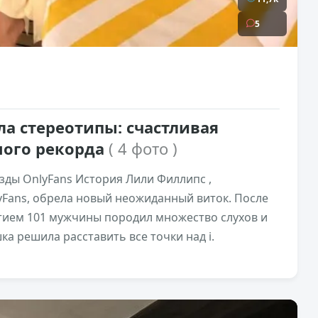
5
а стереотипы: счастливая
ного рекорда
( 4 фото )
зды OnlyFans История Лили Филлипс ,
Fans, обрела новый неожиданный виток. После
стием 101 мужчины породил множество слухов и
а решила расставить все точки над i.