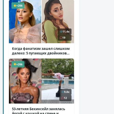
+206
11,4к
19
Когда фанатизм зашел слишком
далеко: 5 пугающих двойников
звезд
( 10 фото )
+206
9,8к
12
53-летняя Бекинсейл занялась
йогой с кошкой на спине и