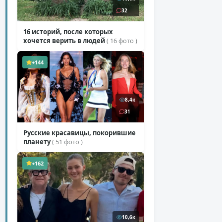
32
16 историй, после которых
хочется верить в людей
( 16 фото )
+144
8,4к
31
Русские красавицы, покорившие
планету
( 51 фото )
+162
10,6к