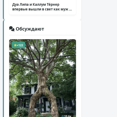
Дуа Липа и Каллум Тёрнер
впервые вышли в свет как муж и
жена
( 5 фото )
Обсуждают
+122
10,6к