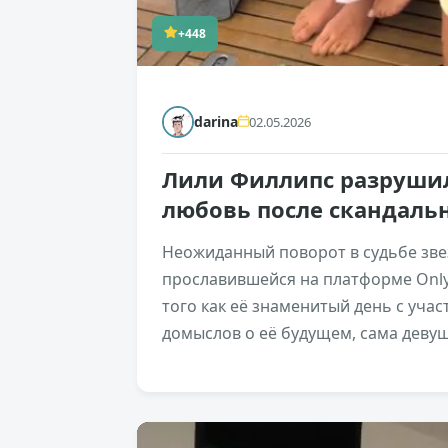
+448
darina
02.05.2026
Лили Филлипс разрушил
любовь после скандаль
Неожиданный поворот в судьбе зве
прославившейся на платформе Only
того как её знаменитый день с уча
домыслов о её будущем, сама девушк