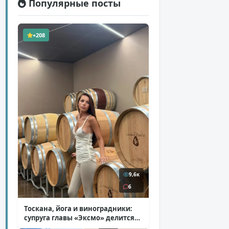
Популярные посты
+208
9,6к
6
Тоскана, йога и виноградники:
супруга главы «Эксмо» делится
кадрами из Италии
( 14 фото )