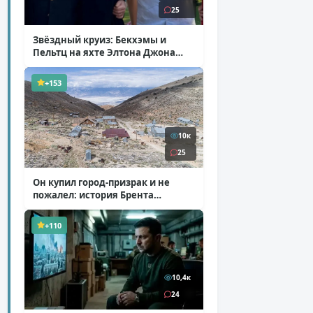
25
Звёздный круиз: Бекхэмы и
Пельтц на яхте Элтона Джона
( 12 фото )
+153
10к
25
Он купил город-призрак и не
пожалел: история Брента
Андервуда
( 1 фото + 1 видео )
+110
10,4к
24