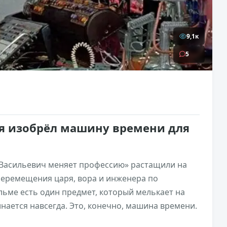
9,1к
5
ня изобрёл машину времени для
Васильевич меняет профессию» растащили на
Перемещения царя, вора и инженера по
льме есть один предмет, который мелькает на
нается навсегда. Это, конечно, машина времени.