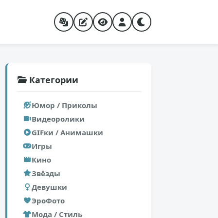
Категории
Юмор / Приколы
Видеоролики
GIFки / Анимашки
Игры
Кино
Звёзды
Девушки
ЭроФото
Мода / Стиль