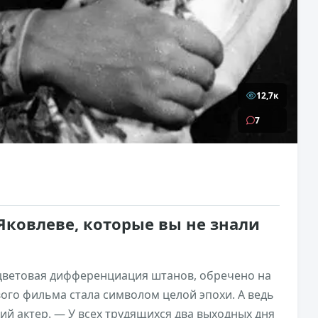
12,7к
7
 Яковлеве, которые вы не знали
 цветовая дифференциация штанов, обречено на
ого фильма стала символом целой эпохи. А ведь
кий актер. — У всех трудящихся два выходных дня