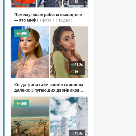
18
Почему после работы выходные
— это миф
( 1 фото + 1 видео )
+206
11,3к
19
Когда фанатизм зашел слишком
далеко: 5 пугающих двойников
звезд
( 10 фото )
+205
10,4к