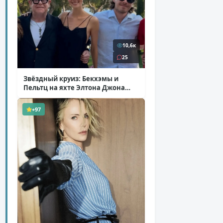
10,6к
25
Звёздный круиз: Бекхэмы и
Пельтц на яхте Элтона Джона
( 12 фото )
+97