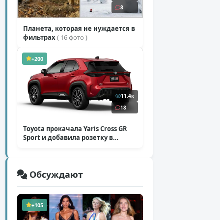
8
Планета, которая не нуждается в
фильтрах
( 16 фото )
+200
11,4к
18
Toyota прокачала Yaris Cross GR
Sport и добавила розетку в
Harrier
( 5 фото )
Обсуждают
+105