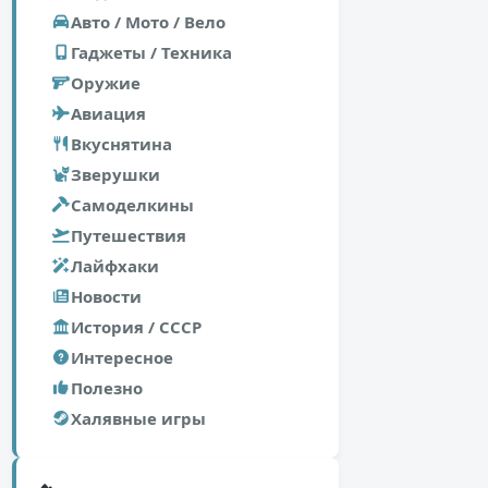
Авто / Мото / Вело
Гаджеты / Техника
Оружие
Авиация
Вкуснятина
Зверушки
Самоделкины
Путешествия
Лайфхаки
Новости
История / СССР
Интересное
Полезно
Халявные игры