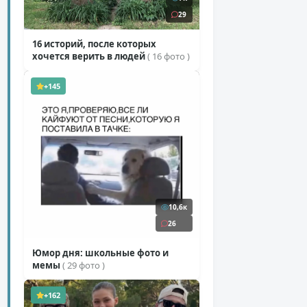
29
16 историй, после которых
хочется верить в людей
( 16 фото )
+145
10,6к
26
Юмор дня: школьные фото и
мемы
( 29 фото )
+162