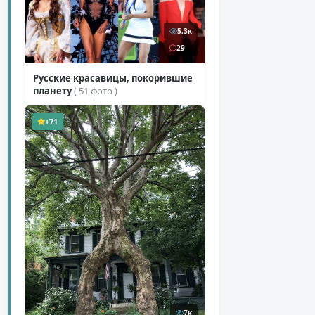
5,3к
29
Русские красавицы, покорившие
планету
( 51 фото )
+71
7к