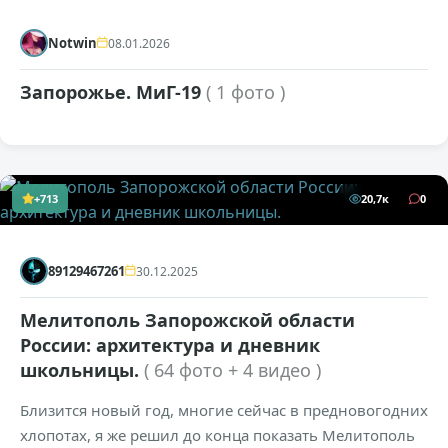
Notwin
08.01.2026
Запорожье. МиГ-19
( 1 фото )
+713
20,7к
0
89129467261
30.12.2025
Мелитополь Запорожской области
России: архитектура и дневник
школьницы.
( 64 фото + 4 видео )
Близится новый год, многие сейчас в предновогодних
хлопотах, я же решил до конца показать Мелитополь