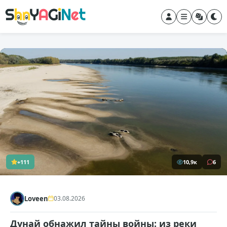
+111
10,9к
6
Loveen
03.08.2026
Дунай обнажил тайны войны: из реки