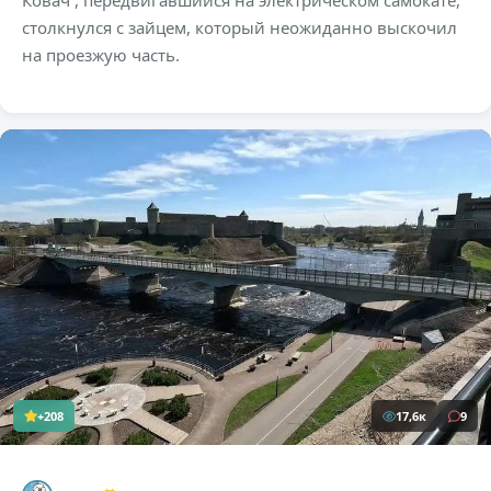
Ковач , передвигавшийся на электрическом самокате,
столкнулся с зайцем, который неожиданно выскочил
на проезжую часть.
+208
17,6к
9