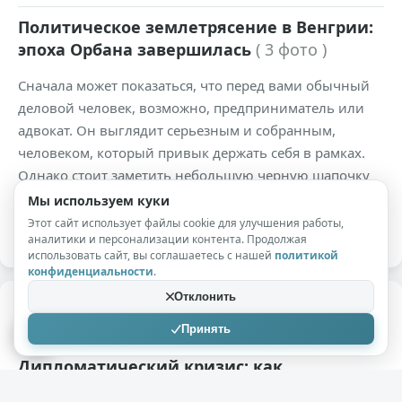
Политическое землетрясение в Венгрии:
эпоха Орбана завершилась
( 3 фото )
Сначала может показаться, что перед вами обычный
деловой человек, возможно, предприниматель или
адвокат. Он выглядит серьезным и собранным,
человеком, который привык держать себя в рамках.
Однако стоит заметить небольшую черную шапочку
на его голове, как все восприятие мгновенно
Мы используем куки
меняется.
Этот сайт использует файлы cookie для улучшения работы,
аналитики и персонализации контента. Продолжая
использовать сайт, вы соглашаетесь с нашей
политикой
конфиденциальности
.
Отклонить
+670
20,4к
0
Принять
Minkoh
10.03.2026