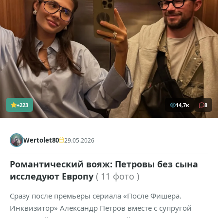
+223
14,7к
8
Wertolet80
29.05.2026
Романтический вояж: Петровы без сына
исследуют Европу
( 11 фото )
Сразу после премьеры сериала «После Фишера.
Инквизитор» Александр Петров вместе с супругой