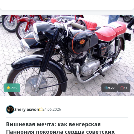
+119
9,2к
11
Sherylaswon
24.06.2026
Вишневая мечта: как венгерская
Паннония покорила сердца советских