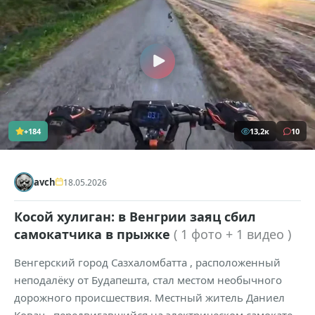
+184
13,2к
10
avch
18.05.2026
Косой хулиган: в Венгрии заяц сбил
самокатчика в прыжке
( 1 фото + 1 видео )
Венгерский город Сазхаломбатта , расположенный
неподалёку от Будапешта, стал местом необычного
дорожного происшествия. Местный житель Даниел