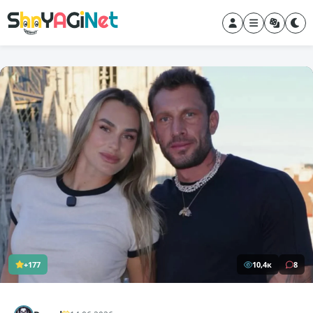
+177
10,4к
8