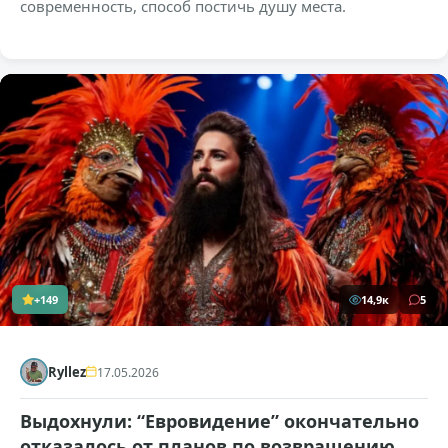
современность, способ постичь душу места.
+149
14,9к
5
Ryllez
17.05.2026
Выдохнули: “Евровидение” окончательно
отказалось от планов по возвращению