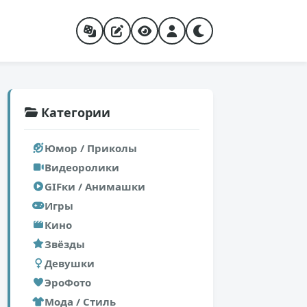
Категории
Юмор / Приколы
Видеоролики
GIFки / Анимашки
Игры
Кино
Звёзды
Девушки
ЭроФото
Мода / Стиль