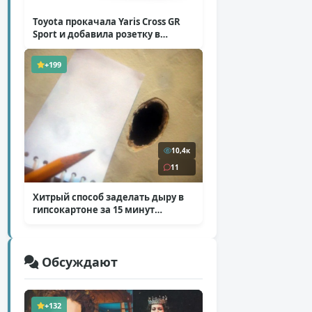
Toyota прокачала Yaris Cross GR
Sport и добавила розетку в
Harrier
( 5 фото )
+199
10,4к
11
Хитрый способ заделать дыру в
гипсокартоне за 15 минут
( 12 фото )
Обсуждают
+132