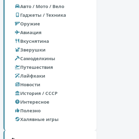
Авто / Мото / Вело
Гаджеты / Техника
Оружие
Авиация
Вкуснятина
Зверушки
Самоделкины
Путешествия
Лайфхаки
Новости
История / СССР
Интересное
Полезно
Халявные игры