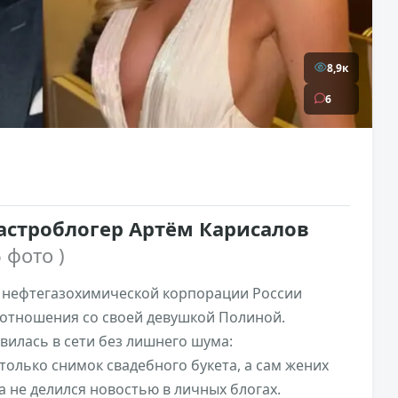
8,9к
6
астроблогер Артём Карисалов
6 фото )
 нефтегазохимической корпорации России
 отношения со своей девушкой Полиной.
илась в сети без лишнего шума:
олько снимок свадебного букета, а сам жених
 не делился новостью в личных блогах.