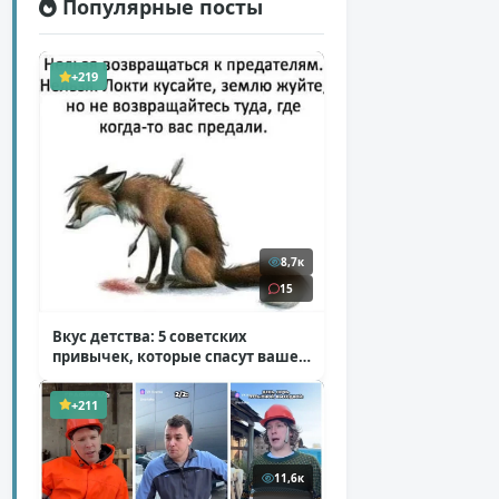
Популярные посты
+219
8,7к
15
Вкус детства: 5 советских
привычек, которые спасут ваше
здоровье
( 2 фото )
+211
11,6к