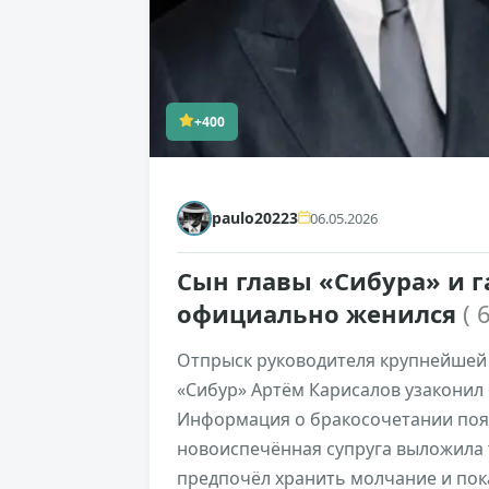
+400
paulo20223
06.05.2026
Сын главы «Сибура» и г
официально женился
( 
Отпрыск руководителя крупнейшей
«Сибур» Артём Карисалов узаконил
Информация о бракосочетании появ
новоиспечённая супруга выложила т
предпочёл хранить молчание и пока