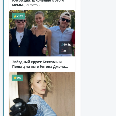
Юмор дня: школьные фото и
мемы
( 29 фото )
+162
10,5к
25
Звёздный круиз: Бекхэмы и
Пельтц на яхте Элтона Джона
( 12 фото )
+97