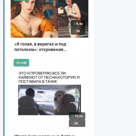
9,4к
26
«Я голая, в веригах и под
потолком»: откровения
Ковальчук о роли Маргариты
( 11 фото )
+145
10,5к
26