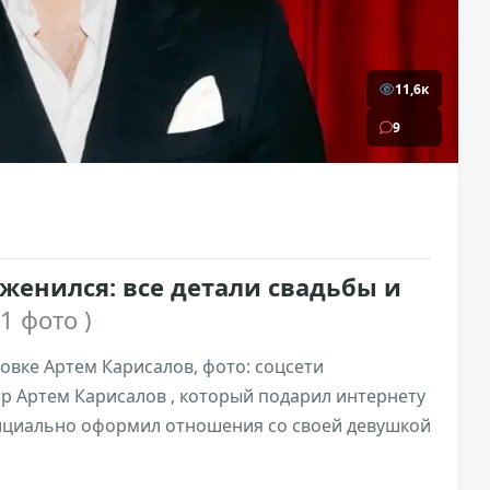
11,6к
9
женился: все детали свадьбы и
11 фото )
овке Артем Карисалов, фото: соцсети
р Артем Карисалов , который подарил интернету
фициально оформил отношения со своей девушкой