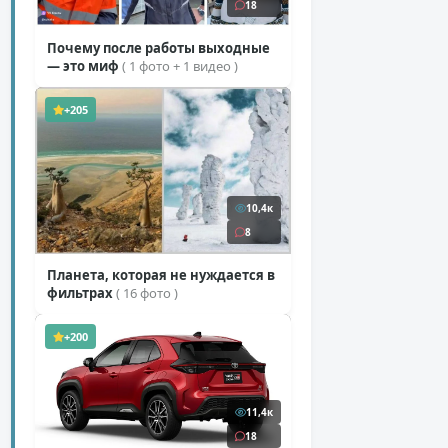
18
Почему после работы выходные
— это миф
( 1 фото + 1 видео )
+205
10,4к
8
Планета, которая не нуждается в
фильтрах
( 16 фото )
+200
11,4к
18