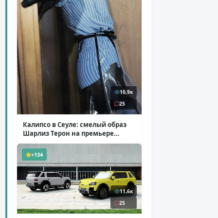
10,9к
25
Калипсо в Сеуле: смелый образ
Шарлиз Терон на премьере
«Одиссеи»
( 6 фото )
+134
11,6к
25