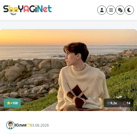
+108
9,2к
14
Юлия
03.06.2026