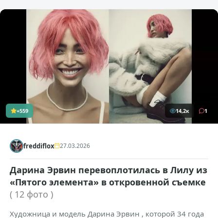
+559
14,2к
1
freddiflox
27.03.2026
Дарина Эрвин перевоплотилась в Лилу из
«Пятого элемента» в откровенной съемке
( 12 фото )
Художница и модель Дарина Эрвин , которой 34 года