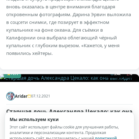
вновь оказалась в центре внимания благодаря
откровенным фотографиям. Дарина Эрвин выложила
в соцсети снимки, где позирует в эффектном
купальнике на фоне океана. Для съёмки в
Калифорнии она выбрала облегающий чёрный
купальник с глубоким вырезом. «Кажется, у меня
появились хейтеры.
+171
5,4к
0
Aridar
07.12.2021
Старшая дочь Александра Цекало: как она
выглядит
( 6 фото )
Мы используем куки
Этот сайт использует файлы cookie для улучшения работы,
Александр Цекало не любит распространяться о своей
аналитики и персонализации контента. Продолжая
использовать сайт, вы соглашаетесь с нашей
политикой