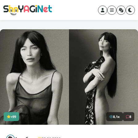
+99
8,1к
8