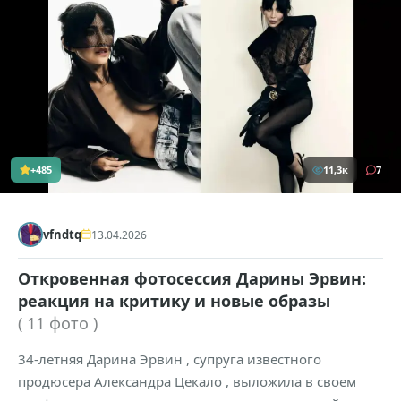
+485
11,3к
7
vfndtq
13.04.2026
Откровенная фотосессия Дарины Эрвин:
реакция на критику и новые образы
( 11 фото )
34-летняя Дарина Эрвин , супруга известного
продюсера Александра Цекало , выложила в своем