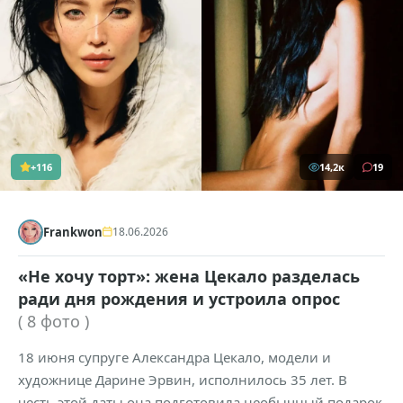
+116
14,2к
19
Frankwon
18.06.2026
«Не хочу торт»: жена Цекало разделась
ради дня рождения и устроила опрос
( 8 фото )
18 июня супруге Александра Цекало, модели и
художнице Дарине Эрвин, исполнилось 35 лет. В
честь этой даты она подготовила необычный подарок