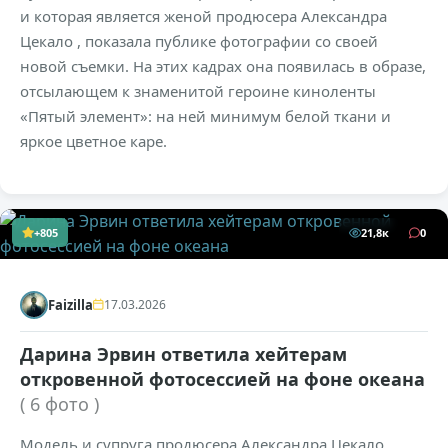
и которая является женой продюсера Александра
Цекало , показала публике фотографии со своей
новой съемки. На этих кадрах она появилась в образе,
отсылающем к знаменитой героине киноленты
«Пятый элемент»: на ней минимум белой ткани и
яркое цветное каре.
+805
21,8к
0
Faizilla
17.03.2026
Дарина Эрвин ответила хейтерам
откровенной фотосессией на фоне океана
( 6 фото )
Модель и супруга продюсера Александра Цекало