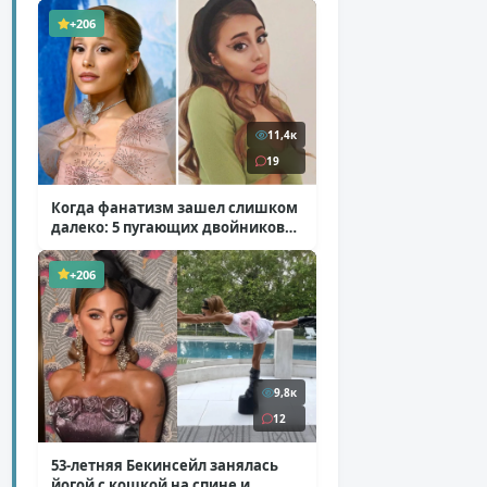
+206
11,4к
19
Когда фанатизм зашел слишком
далеко: 5 пугающих двойников
звезд
( 10 фото )
+206
9,8к
12
53-летняя Бекинсейл занялась
йогой с кошкой на спине и