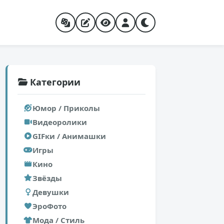
Категории
Юмор / Приколы
Видеоролики
GIFки / Анимашки
Игры
Кино
Звёзды
Девушки
ЭроФото
Мода / Стиль