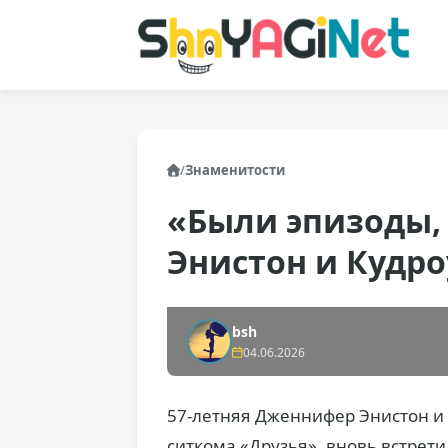
/
Знаменитости
«Были эпизоды, 
Энистон и Кудро
bsh
04.06.2026
57-летняя Дженнифер Энистон и 
ситкома «Друзья», вновь встрет