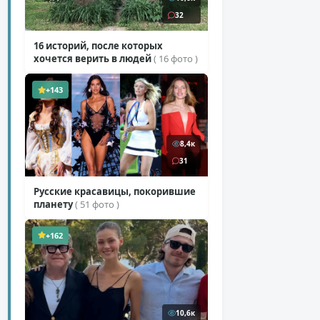
32
16 историй, после которых
хочется верить в людей
( 16 фото )
+143
8,4к
31
Русские красавицы, покорившие
планету
( 51 фото )
+162
10,6к