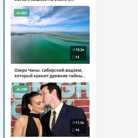
ботинках на платформе
( 7 фото )
+201
10,2к
14
Озеро Чаны: сибирский водоем,
который хранит древние тайны
( 12 фото )
+198
11,5к
14