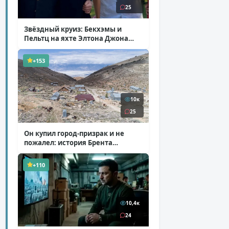
25
Звёздный круиз: Бекхэмы и
Пельтц на яхте Элтона Джона
( 12 фото )
+153
10к
25
Он купил город-призрак и не
пожалел: история Брента
Андервуда
( 1 фото + 1 видео )
+110
10,4к
24