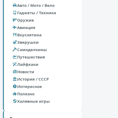
Авто / Мото / Вело
Гаджеты / Техника
Оружие
Авиация
Вкуснятина
Зверушки
Самоделкины
Путешествия
Лайфхаки
Новости
История / СССР
Интересное
Полезно
Халявные игры