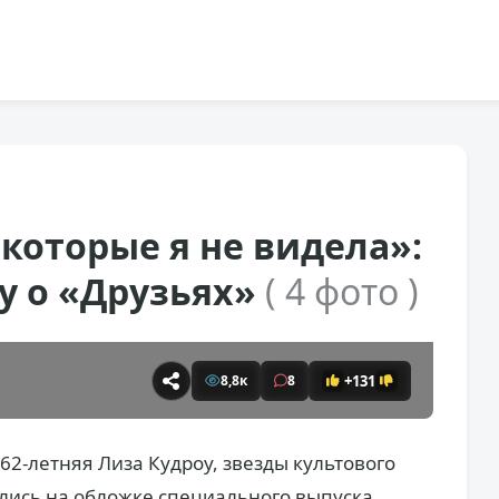
которые я не видела»:
у о «Друзьях»
( 4 фото )
+131
8,8к
8
62-летняя Лиза Кудроу, звезды культового
ились на обложке специального выпуска