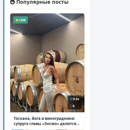
Популярные посты
+208
9,6к
6
Тоскана, йога и виноградники:
супруга главы «Эксмо» делится
кадрами из Италии
( 14 фото )