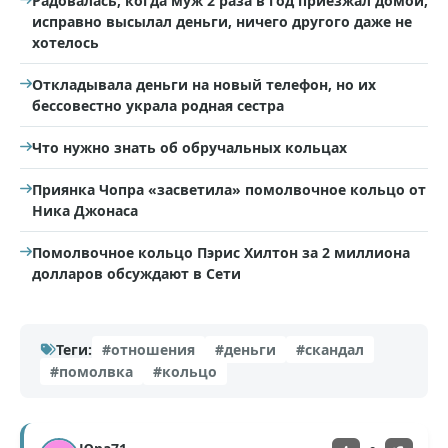
Радовалась, когда муж 2 раза в год приезжал домой,
исправно высылал деньги, ничего другого даже не
хотелось
Откладывала деньги на новый телефон, но их
бессовестно украла родная сестра
Что нужно знать об обручальных кольцах
Приянка Чопра «засветила» помолвочное кольцо от
Ника Джонаса
Помолвочное кольцо Пэрис Хилтон за 2 миллиона
долларов обсуждают в Сети
Теги:
#отношения
#деньги
#скандал
#помолвка
#кольцо