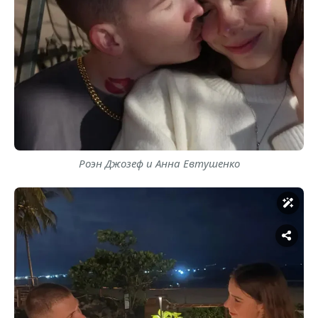
Роэн Джозеф и Анна Евтушенко