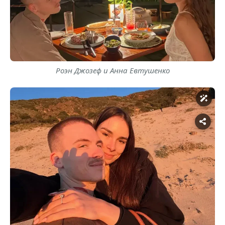
Роэн Джозеф и Анна Евтушенко