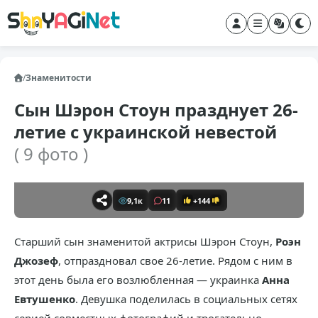
/
Знаменитости
Сын Шэрон Стоун празднует 26-
летие с украинской невестой
( 9 фото )
9,1к
11
+144
Старший сын знаменитой актрисы Шэрон Стоун,
Роэн
Джозеф
, отпраздновал свое 26-летие. Рядом с ним в
этот день была его возлюбленная — украинка
Анна
Евтушенко
. Девушка поделилась в социальных сетях