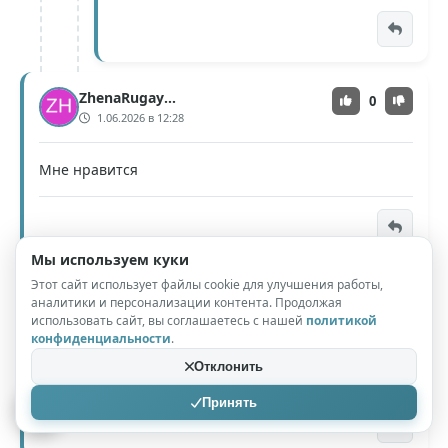
ZhenaRugayetsya
0
1.06.2026 в 12:28
Мне нравится
Мы используем куки
Этот сайт использует файлы cookie для улучшения работы,
Alex_85
0
аналитики и персонализации контента. Продолжая
1.06.2026 в 13:01
использовать сайт, вы соглашаетесь с нашей
политикой
конфиденциальности
.
Красота в простом
Отклонить
Принять