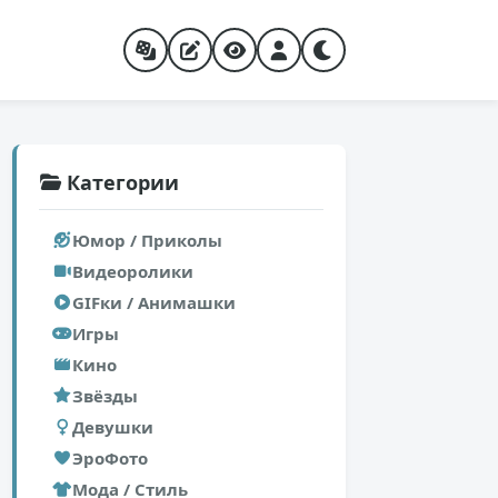
Категории
Юмор / Приколы
Видеоролики
GIFки / Анимашки
Игры
Кино
Звёзды
Девушки
ЭроФото
Мода / Стиль