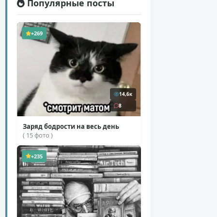
Популярные посты
+269
14,6к
8
Заряд бодрости на весь день
( 15 фото )
+235