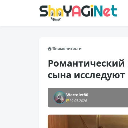
/
Знаменитости
Романтический 
сына исследуют
Wertolet80
29.05.2026