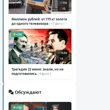
13к
12
Миллион рублей: от 775 кг золота
до одного телевизора
( 17 фото )
+224
13,6к
13
Трагедия 22 июня: знали, но не
подготовились
( 9 фото )
Обсуждают
+132