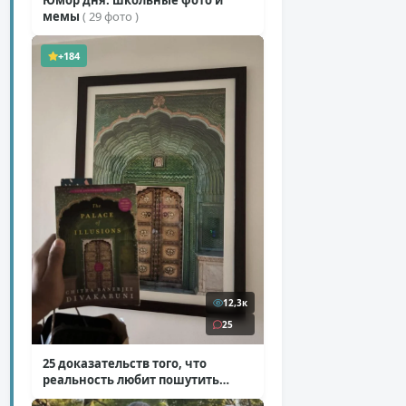
Юмор дня: школьные фото и
мемы
( 29 фото )
+184
12,3к
25
25 доказательств того, что
реальность любит пошутить
( 25 фото )