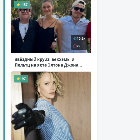
+157
10,2к
25
Звёздный круиз: Бекхэмы и
Пельтц на яхте Элтона Джона
( 12 фото )
+97