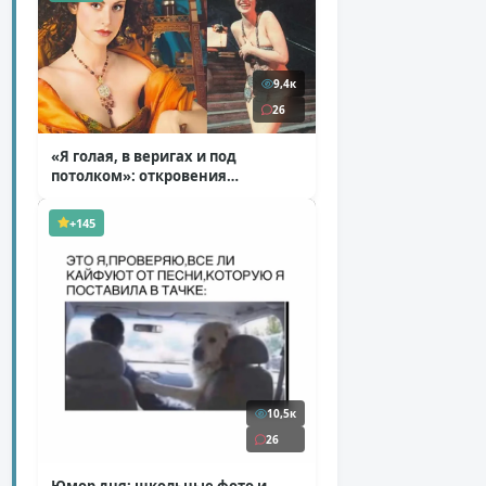
9,4к
26
«Я голая, в веригах и под
потолком»: откровения
Ковальчук о роли Маргариты
( 11 фото )
+145
10,5к
26