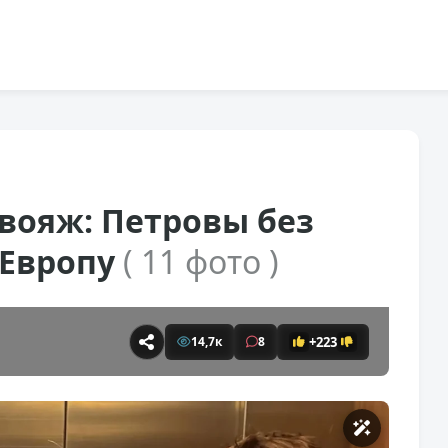
вояж: Петровы без
 Европу
( 11 фото )
+223
14,7к
8