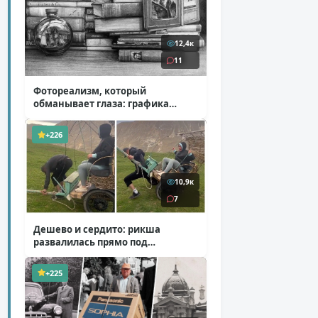
12,4к
11
Фотореализм, который
обманывает глаза: графика
Итана Мурроу
( 28 фото )
+226
10,9к
7
Дешево и сердито: рикша
развалилась прямо под
туристкой
( 1 фото + 1 видео )
+225