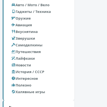
Авто / Мото / Вело
Гаджеты / Техника
Оружие
Авиация
Вкуснятина
Зверушки
Самоделкины
Путешествия
Лайфхаки
Новости
История / СССР
Интересное
Полезно
Халявные игры