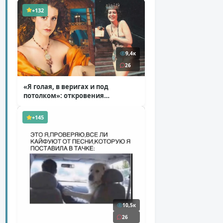
+132
9,4к
26
«Я голая, в веригах и под
потолком»: откровения
Ковальчук о роли Маргариты
( 11 фото )
+145
10,5к
26