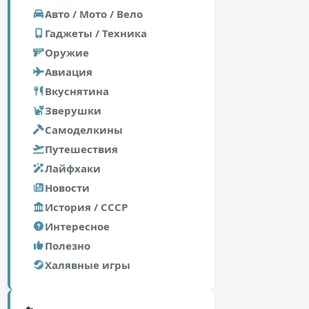
Авто / Мото / Вело
Гаджеты / Техника
Оружие
Авиация
Вкуснятина
Зверушки
Самоделкины
Путешествия
Лайфхаки
Новости
История / СССР
Интересное
Полезно
Халявные игры