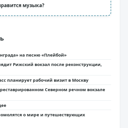
нравится музыка?
ть
инграда» на песню «Плейбой»
глядит Рижский вокзал после реконструкции,
асс планирует рабочий визит в Москву
отреставрированном Северном речном вокзале
щее
 помолятся о мире и путешествующих