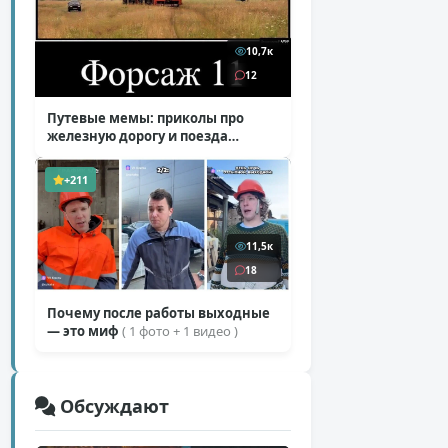
10,7к
12
Путевые мемы: приколы про
железную дорогу и поезда
( 25 фото )
+211
11,5к
18
Почему после работы выходные
— это миф
( 1 фото + 1 видео )
Обсуждают