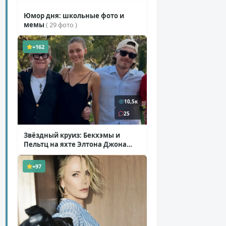
Юмор дня: школьные фото и
мемы
( 29 фото )
+162
10,5к
25
Звёздный круиз: Бекхэмы и
Пельтц на яхте Элтона Джона
( 12 фото )
+97