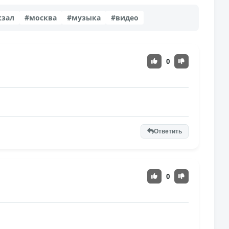
кзал
#москва
#музыка
#видео
0
Ответить
0