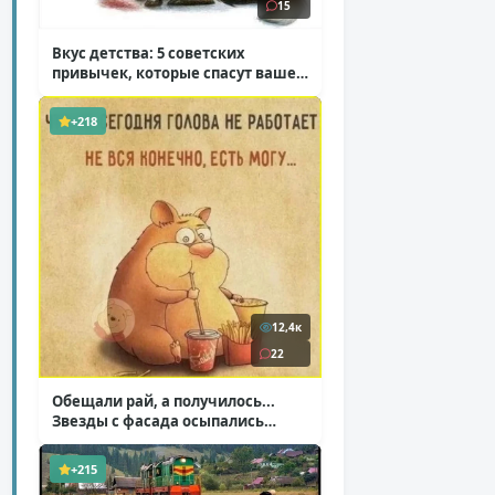
15
Вкус детства: 5 советских
привычек, которые спасут ваше
здоровье
( 2 фото )
+218
12,4к
22
Обещали рай, а получилось...
Звезды с фасада осыпались
( 14 фото )
+215