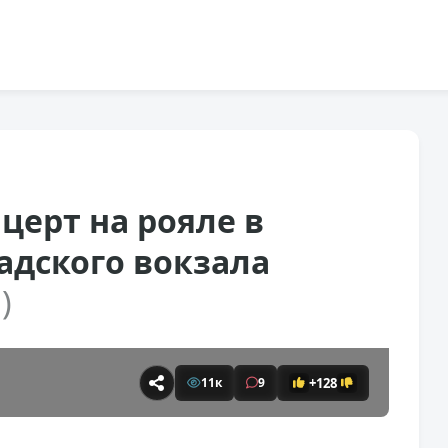
церт на рояле в
адского вокзала
)
+128
11к
9