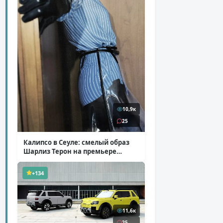
10,9к
25
Калипсо в Сеуле: смелый образ
Шарлиз Терон на премьере
«Одиссеи»
( 6 фото )
+134
11,6к
25