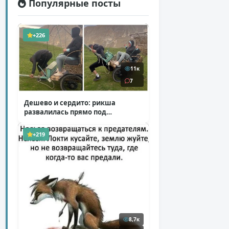
Популярные посты
+226
11к
7
Дешево и сердито: рикша
развалилась прямо под
туристкой
( 1 фото + 1 видео )
+219
8,7к