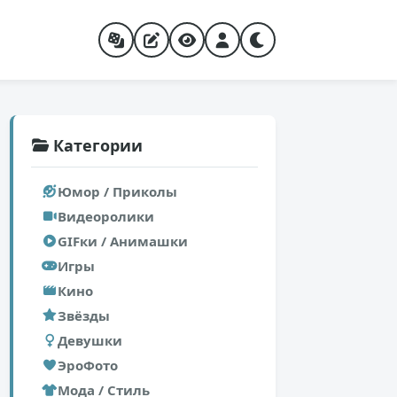
Категории
Юмор / Приколы
Видеоролики
GIFки / Анимашки
Игры
Кино
Звёзды
Девушки
ЭроФото
Мода / Стиль