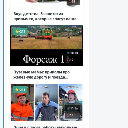
15
Вкус детства: 5 советских
привычек, которые спасут ваше
здоровье
( 2 фото )
+215
10,7к
12
Путевые мемы: приколы про
железную дорогу и поезда
( 25 фото )
+211
11,5к
18
Почему после работы выходные