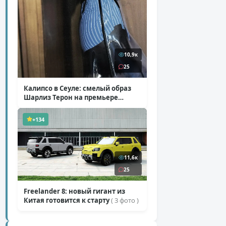
10,9к
25
Калипсо в Сеуле: смелый образ
Шарлиз Терон на премьере
«Одиссеи»
( 6 фото )
+134
11,6к
25
Freelander 8: новый гигант из
Китая готовится к старту
( 3 фото )