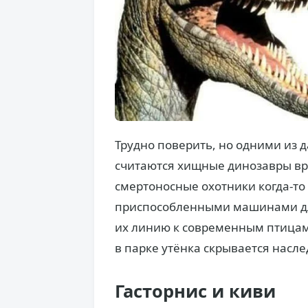
Трудно поверить, но одними из 
считаются хищные динозавры вр
смертоносные охотники когда-т
приспособленными машинами дл
их линию к современным птицам
в парке утёнка скрывается насл
Гасторнис и киви