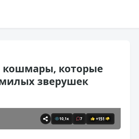
 кошмары, которые
 милых зверушек
+151
10,1к
7