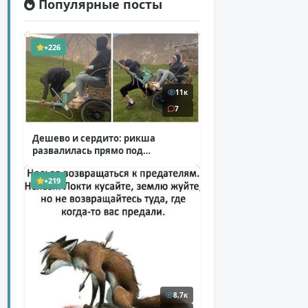
Популярные посты
+226
11к
7
Дешево и сердито: рикша
развалилась прямо под
туристкой
( 1 фото + 1 видео )
+219
8,7к