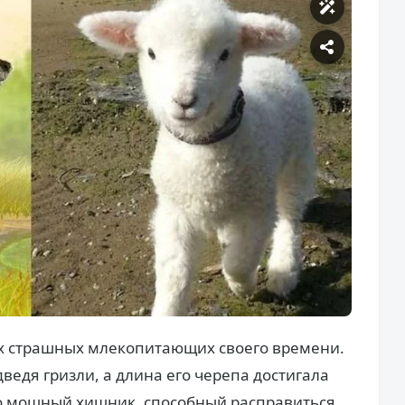
х страшных млекопитающих своего времени.
ведя гризли, а длина его черепа достигала
но мощный хищник, способный расправиться