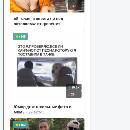
26
«Я голая, в веригах и под
потолком»: откровения
Ковальчук о роли Маргариты
( 11 фото )
+145
10,5к
26
Юмор дня: школьные фото и
мемы
( 29 фото )
+162