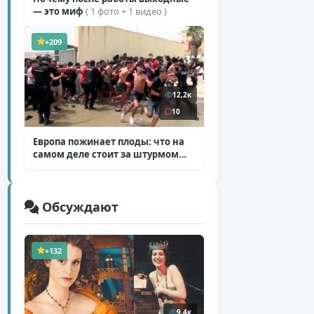
— это миф
( 1 фото + 1 видео )
+209
12,2к
10
Европа пожинает плоды: что на
самом деле стоит за штурмом
Сеуты
( 6 фото )
Обсуждают
+132
9,4к