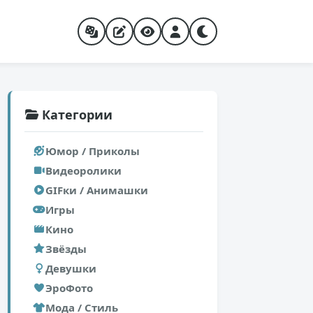
Категории
Юмор / Приколы
Видеоролики
GIFки / Анимашки
Игры
Кино
Звёзды
Девушки
ЭроФото
Мода / Стиль