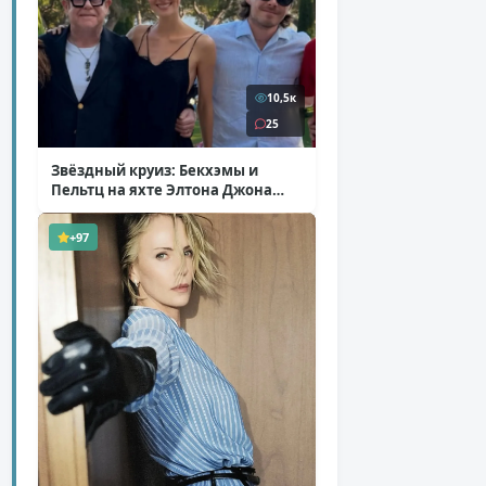
10,5к
25
Звёздный круиз: Бекхэмы и
Пельтц на яхте Элтона Джона
( 12 фото )
+97