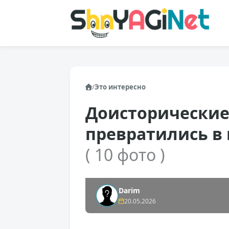
/
Это интересно
Доисторические
превратились в
( 10 фото )
Darim
20.05.2026