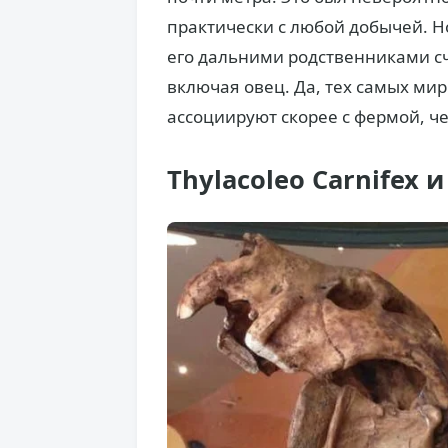
практически с любой добычей. Н
его дальними родственниками с
включая овец. Да, тех самых ми
ассоциируют скорее с фермой, ч
Thylacoleo Carnifex 