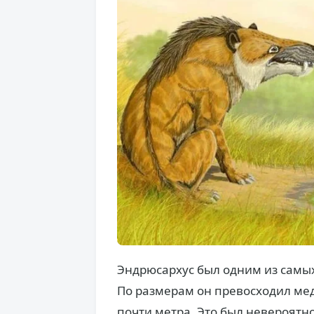
Эндрюсархус был одним из самы
По размерам он превосходил мед
почти метра. Это был невероят