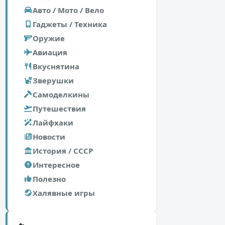
Авто / Мото / Вело
Гаджеты / Техника
Оружие
Авиация
Вкуснятина
Зверушки
Самоделкины
Путешествия
Лайфхаки
Новости
История / СССР
Интересное
Полезно
Халявные игры