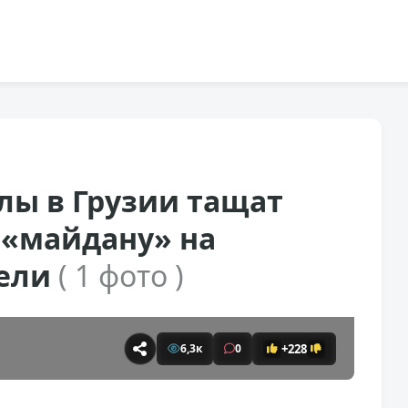
лы в Грузии тащат
 «майдану» на
вели
( 1 фото )
+228
6,3к
0