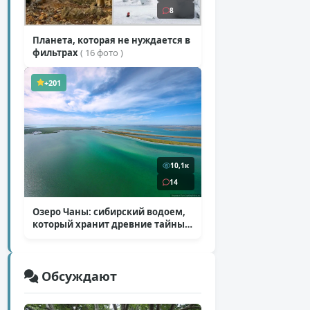
8
Планета, которая не нуждается в
фильтрах
( 16 фото )
+201
10,1к
14
Озеро Чаны: сибирский водоем,
который хранит древние тайны
( 12 фото )
Обсуждают