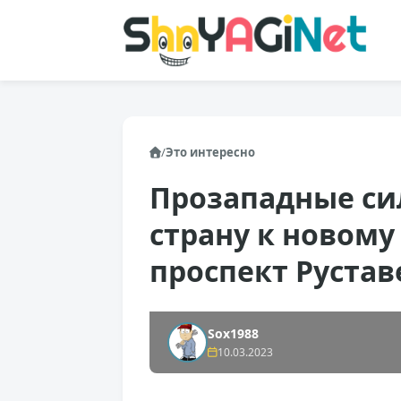
/
Это интересно
Прозападные си
страну к новому
проспект Руста
Sox1988
10.03.2023