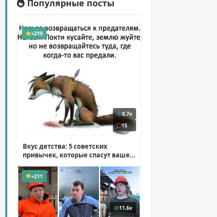
Популярные посты
+219
8,7к
15
Вкус детства: 5 советских
привычек, которые спасут ваше
здоровье
( 2 фото )
+211
11,6к