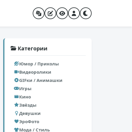
Категории
Юмор / Приколы
Видеоролики
GIFки / Анимашки
Игры
Кино
Звёзды
Девушки
ЭроФото
Мода / Стиль