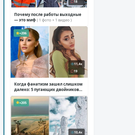
18
Почему после работы выходные
— это миф
( 1 фото + 1 видео )
+206
11,4к
19
Когда фанатизм зашел слишком
далеко: 5 пугающих двойников
звезд
( 10 фото )
+205
10,4к