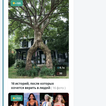
+105
9,1к
30
16 историй, после которых
хочется верить в людей
( 16 фото )
+122