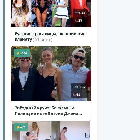
6,4к
29
Русские красавицы, покорившие
планету
( 51 фото )
+162
10,6к
25
Звёздный круиз: Бекхэмы и
Пельтц на яхте Элтона Джона
( 12 фото )
+71