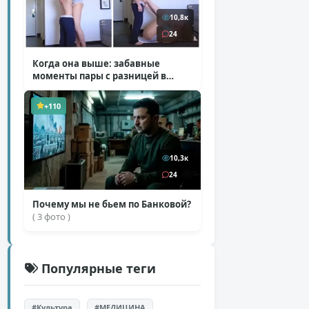
10,8к
24
Когда она выше: забавные
моменты пары с разницей в
росте
( 1 фото + 1 видео )
+110
10,3к
24
Почему мы не бьем по Банковой?
( 3 фото )
Популярные теги
#Культура
#МЕДИЦИНА