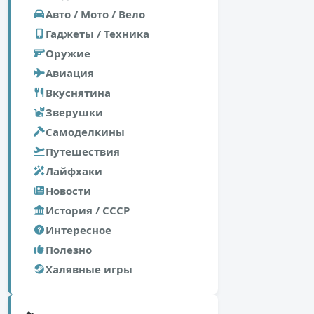
Авто / Мото / Вело
Гаджеты / Техника
Оружие
Авиация
Вкуснятина
Зверушки
Самоделкины
Путешествия
Лайфхаки
Новости
История / СССР
Интересное
Полезно
Халявные игры