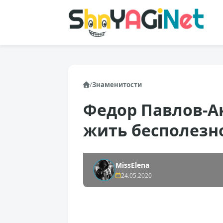
/
Знаменитости
Федор Павлов-Ан
жить бесполезн
MissElena
24.05.2020