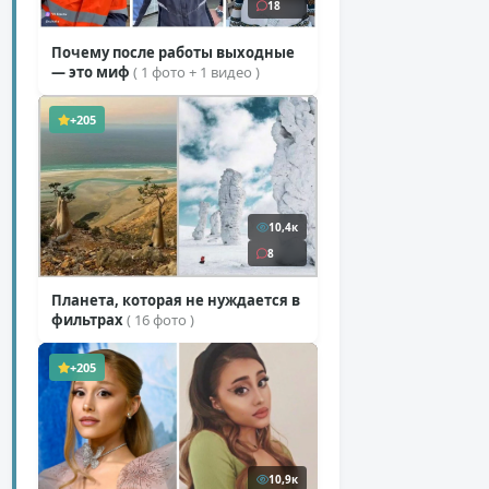
18
Почему после работы выходные
— это миф
( 1 фото + 1 видео )
+205
10,4к
8
Планета, которая не нуждается в
фильтрах
( 16 фото )
+205
10,9к