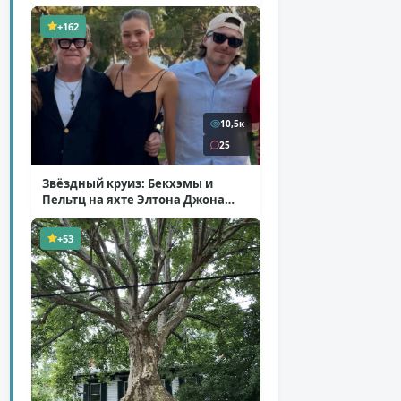
+162
10,5к
25
Звёздный круиз: Бекхэмы и
Пельтц на яхте Элтона Джона
( 12 фото )
+53