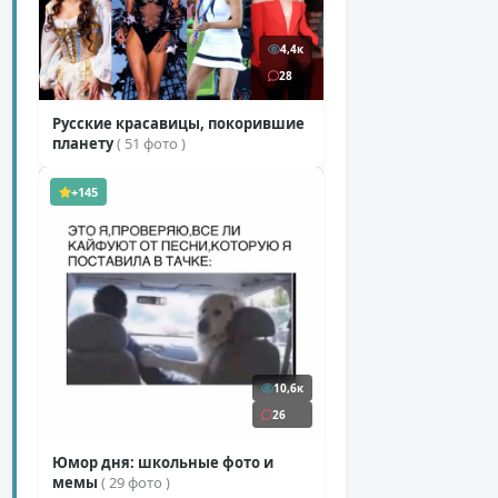
4,4к
28
Русские красавицы, покорившие
планету
( 51 фото )
+145
10,6к
26
Юмор дня: школьные фото и
мемы
( 29 фото )