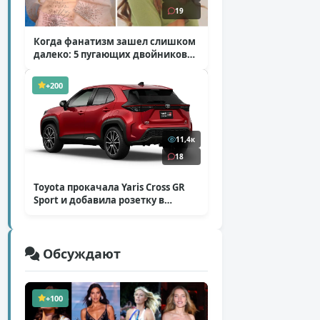
19
Когда фанатизм зашел слишком
далеко: 5 пугающих двойников
звезд
( 10 фото )
+200
11,4к
18
Toyota прокачала Yaris Cross GR
Sport и добавила розетку в
Harrier
( 5 фото )
Обсуждают
+100