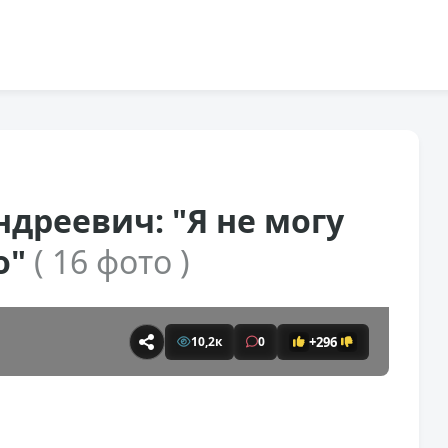
дреевич: "Я не могу
о"
( 16 фото )
+296
10,2к
0