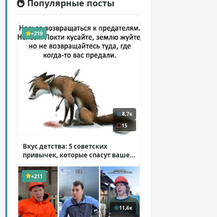
Популярные посты
+219
8,7к
15
Вкус детства: 5 советских
привычек, которые спасут ваше
здоровье
( 2 фото )
+211
11,6к