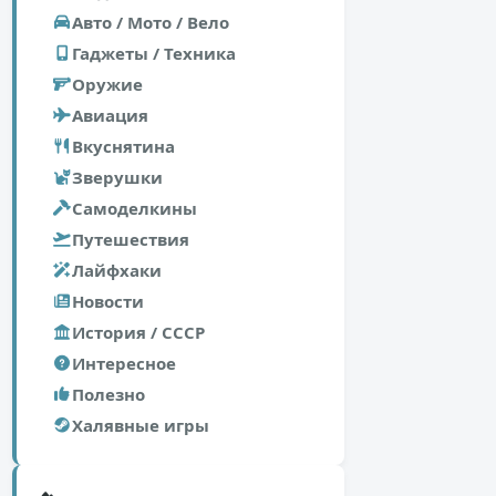
Авто / Мото / Вело
Гаджеты / Техника
Оружие
Авиация
Вкуснятина
Зверушки
Самоделкины
Путешествия
Лайфхаки
Новости
История / СССР
Интересное
Полезно
Халявные игры