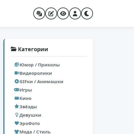
Категории
Юмор / Приколы
Видеоролики
GIFки / Анимашки
Игры
Кино
Звёзды
Девушки
ЭроФото
Мода / Стиль