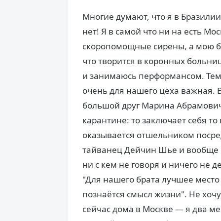
Многие думают, что я в Бразили
нет! Я в самой что ни на есть М
скоропомощные сирены, а мою б
что творится в коронных больниц
и занимаюсь перформансом. Тем
очень для нашего цеха важная.
большой друг Марина Абрамович
карантине: то заключает себя то
оказывается отшельником посред
тайванец Дейчин Шье и вообще п
ни с кем не говоря и ничего не 
"Для нашего брата лучшее место
познаётся смысл жизни". Не хочу
сейчас дома в Москве — я два м