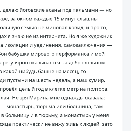
и, делаю йоговские асаны под пальмами — но
оскве, за окном каждые 15 минут слышны
ольшую семью не миновал ковид, и про то,
ах я знаю не из интернета. Но я же художник
а изоляции и уединения, самозаключения —
 Вон бабушка мирового перформанса и мой
 регулярно оказывается на добровольном
 в какой-нибудь башне на месяц, то
и пустыни на шесть недель, а наш кумир,
ровёл целый год в клетке метр на полтора,
делая. Не зря Марина мне однажды сказала:
 — монастырь, тюрьма или больница, там
 в больницу и в тюрьму, а монастырь у меня
есяца практически не вижу живых людей, зато