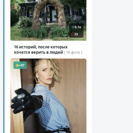
5,1к
25
16 историй, после которых
хочется верить в людей
( 16 фото )
+97