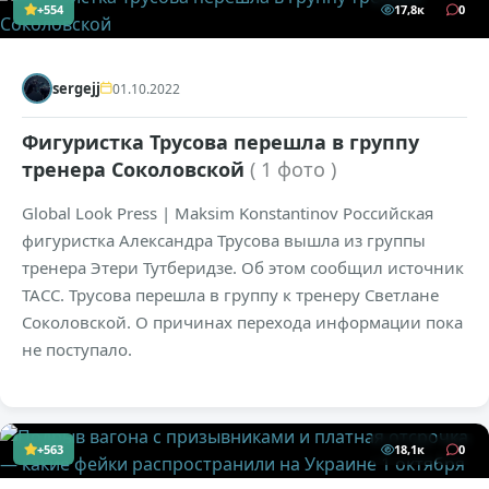
+554
17,8к
0
sergejj
01.10.2022
Фигуристка Трусова перешла в группу
тренера Соколовской
( 1 фото )
Global Look Press | Maksim Konstantinov Российская
фигуристка Александра Трусова вышла из группы
тренера Этери Тутберидзе. Об этом сообщил источник
ТАСС. Трусова перешла в группу к тренеру Светлане
Соколовской. О причинах перехода информации пока
не поступало.
+563
18,1к
0