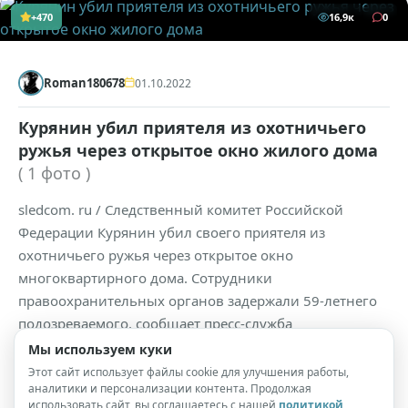
+470
16,9к
0
Roman180678
01.10.2022
Курянин убил приятеля из охотничьего
ружья через открытое окно жилого дома
( 1 фото )
sledcom. ru / Следственный комитет Российской
Федерации Курянин убил своего приятеля из
охотничьего ружья через открытое окно
многоквартирного дома. Сотрудники
правоохранительных органов задержали 59-летнего
подозреваемого, сообщает пресс-служба
регионального СУ СК РФ. Трагедия произошла во
Мы используем куки
дворе курской многоэтажки на улице Броневая.
Этот сайт использует файлы cookie для улучшения работы,
аналитики и персонализации контента. Продолжая
использовать сайт, вы соглашаетесь с нашей
политикой