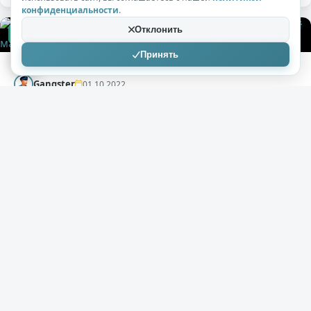
конфиденциальности
.
Отклонить
+544
17,2к
0
Принять
Gangster
01.10.2022
Мужчина сломал школьнику нос и зуб в
ульяновской маршрутке
( 1 фото )
freepik. com | Freepik Company S. L. Мужчина избил
школьника в ульяновской маршрутке. В результате у
несовершеннолетнего оказались сломаны нос и зуб,
сообщают местные СМИ. Инцидент произошел рано
утром в Заволжском районе Ульяновска. По словам
очевидцев потасовки, взрослый пассажир
общественного транспорта несколько раз ударил
подростка.